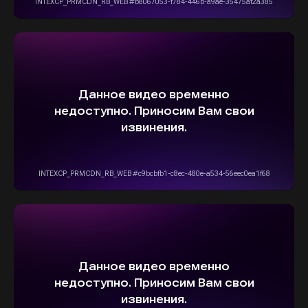
5,0
Рейтинг организации в Яндексе
+7(916)555-14-15
info@stepautomsk.ru
Информация на сайте не является
публичной офертой и носит исключительно