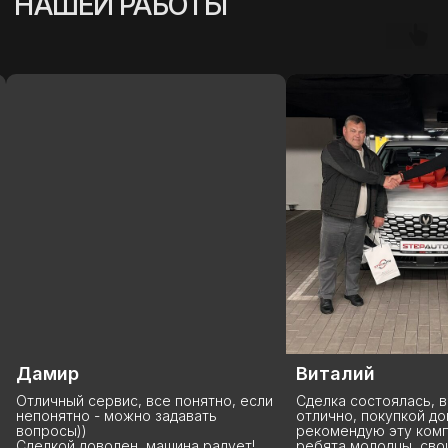
(
УСПЕШНЫЕ ИСТОРИИ
)
Виталий
Анна
ли
Сделка состоялась, все прошло
Данную компанию 
отлично, покупкой доволен,
покупаю у них уже 
рекомендую эту компанию StepAuto,
что хочу сказать: Р
ребята молодцы, свои слова
вы лучшие, я бы ск