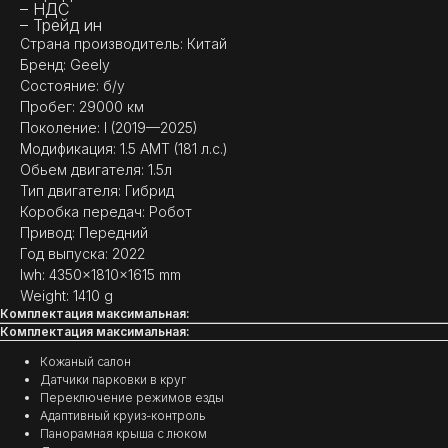
– НДС
– Трейд ин
Страна производитель: Китай
Бренд: Geely
Состояние: б/у
Пробег: 29000 км
Поколение: I (2019—2025)
Модификация: 1.5 AMT (181 л.с.)
Обьем двигателя: 1.5л
Тип двигателя: Гибрид
Коробка передач: Робот
Привод: Передний
Год выпуска: 2022
lwh: 4350x1810x1615 mm
(
ОТЗЫВЫ
)
Weight: 1410 g
Комплектация максимальная:
МНЕНИЕ ДОВОЛЬНЫХ
Комплектация максимальная:
КЛИЕНТОВ — ГЛАВНЫЙ
Кожаный салон
ПОКАЗАТЕЛЬ КАЧЕСТВА
Датчики парковки в круг
НАШЕЙ РАБОТЫ
Переключение режимов езды
Адаптивный круиз-контроль
Панорамная крыша с люком