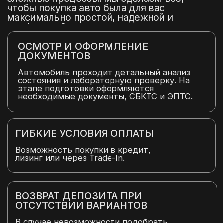
(
БРЕНДЫ АВТОМОБИЛЕЙ
)
БОЛЕЕ 1500 МАРОК
АВТОМОБИЛЕЙ ИЗ КИТАЯ И
ЮЖНОЙ КОРЕИ - ОТ
КОМПАКТНЫХ ГОРОДСКИХ
АВТО ДО РОСКОШНЫХ
СЕДАНОВ И МОЩНЫХ
ВНЕДОРОЖНИКОВ
Строим свою работу на принципах
прозрачности и удобства для клиента,
предоставляя полную отчетность на
каждом этапе. Вам не нужно вникать в
сложные процессы: мы сделаем все,