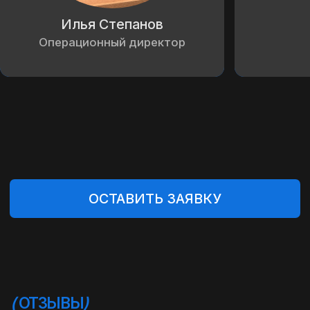
Кореи, ОАЭ, США, Беларуси, Кыргызстана.
Процесс включает в себя:
01
02
03
ВЫБОР МОДЕЛИ
ТЕСТ ДРАЙВ
ОФОРМЛЕНИЕ
Помогаем подобрать
Наши партнеры проводят
Полностью берем н
автомобиль, учитывая ваши
тест-драйв, чтобы
подготовку докумен
пожелания, бюджет и
убедиться в исправности
проверки автомоби
предпочтения. Предоставляем
машины, а вы получаете
оформления сделки
консультацию экспертов по
подробный отчет о
продавцом, упроща
техническим и
состоянии машины.
процесс для вашег
эксплуатационным параметрам.
удобства.
(
УСЛОВИЯ ПОКУПКИ
ПОДЕРЖАННОГО АВТОМОБИЛЯ
)
ПОКУПКА ПОДЕРЖАННОГО
АВТО: УДОБНО, ПРОЗРАЧНО И
НАДЕЖНО!
Строим свою работу на принципах
прозрачности и удобства для клиента,
предоставляя полную отчетность на
каждом этапе. Вам не нужно вникать в
сложные процессы: мы сделаем все,