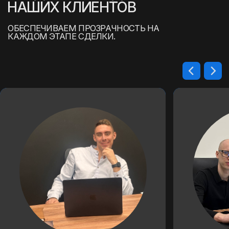
(
ПРОЦЕСС ПРИОБРЕТЕНИЯ
НОВОГО АВТОМОБИЛЯ
)
НОВЫЕ АВТО ДО 6 000 000
РУБЛЕЙ ПОД ЗАКАЗ С УЧЕТОМ
ВАШИХ ПРЕДПОЧТЕНИЙ
Приобретение нового автомобиля в
Россию — это простой и прозрачный
процесс. Наши специалисты помогут вам
выбрать идеальный вариант и обеспечат
быструю доставку автомобиля из Китая,