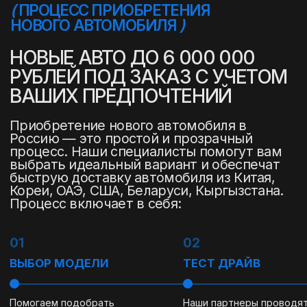
(
ПРОЦЕСС ПРИОБРЕТЕНИЯ
ПОДЕРЖАННОГО АВТОМОБИЛЯ
)
ПОДЕРЖАННЫЕ МАШИНЫ
ДО 6 МИЛЛИОНОВ:
КАЧЕСТВО И ВЫГОДА В
ОДНОМ ПРЕДЛОЖЕНИИ
Подержанные автомобили из Кореи, Китая,
ОАЭ, Беларуси и др. стран — это выгодный
выбор для тех, кто ценит надежность,
доступную стоимость и современный
дизайн. Мы предлагаем проверенные
автомобили под заказ с доставкой в
Россию с полной прозрачностью сделки и
гарантией качества.
Процесс включает в себя:
01
02
03
ОФОРМЛЕНИЕ ЗАЯВКИ
ПОДБОР АВТОМОБИЛЯ
ПРОВЕРКА СОСТО
Вы оставляете заявку,
Мы подбираем
Проводим тщательную
связавшись с нами
автомобиль,
проверку состояния
удобным способом.
соответствующий вашим
автомобиля по более 
требованиям и бюджету,
150 пунктам, а также ан
на платформах (Encar.com)
технического состояни
нашими партнерами.