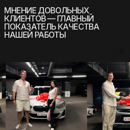
чтобы покупка авто была для вас
максимально простой, надежной и
комфортной.
ОСМОТР И ОФОРМЛЕНИЕ
ДОКУМЕНТОВ
Автомобиль проходит детальный анализ
состояния и лабораторную проверку. На
этапе подготовки оформляются
необходимые документы, СБКТС и ЭПТС.
ГИБКИЕ УСЛОВИЯ ОПЛАТЫ
Возможность покупки в кредит,
лизинг или через Trade-In.
ВОЗВРАТ ДЕПОЗИТА ПРИ
ОТСУТСТВИИ ВАРИАНТОВ
В случае невозможности подобрать
автомобиль — возвращаем депозит
в полном размере.
КОНТРОЛЬ И
СТРАХОВАНИЕ СДЕЛКИ
Все этапы покупки — от выбора до
доставки — полностью контролируются