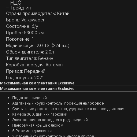
– НДС
– Трейд ин
Страна производитель: Китай
Бренд: Volkswagen
Состояние: б/у
Пробег: 53000 км
Поколение: 1
(
ОТЗЫВЫ
)
Модификация: 2.0 TSI (224 л.с.)
Обьем двигателя: 2.0л
МНЕНИЕ ДОВОЛЬНЫХ
Тип двигателя: Бензин
КЛИЕНТОВ — ГЛАВНЫЙ
Коробка передач: Автомат
ПОКАЗАТЕЛЬ КАЧЕСТВА
Привод: Передний
НАШЕЙ РАБОТЫ
Год выпуска: 2021
Максимальная комплектация Exclusive
Максимальная комплектация Exclusive
Подогрев сидений
Адаптивный круиз контроль, проекция на лобовое
Считывание дорожных знаков, удержание в полосе движения
Камера 360, датчики парковки
Электропривод переднего ряда сидений
Панорамная крыша с люком
6 Режимов движения
3-х зонный климат контроль и многое другое