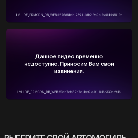
info@stepautomsk.ru
Информация на сайте не является
публичной офертой и носит исключительно
ознакомительный, консультативный
характер. Не является интернет-магазином.