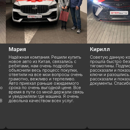
Мария
Кирилл
Надёжная компания. Решили купить
Советую данную ко
новое авто из Китая, связались с
прошла быстро без
т
ребятами, нам очень подробно
тягомотины. Подпи
объяснили весь процесс покупки,
рассказали и показ
ответили на все мои вопросы очень
ключи и разошлись.
грамотно, вежливо и терпеливо.
рассказали и показ
Авто приехал раньше ожидаемого
документы. Спасиб
то
срока по очень выгодной цене. Все
время в пути со мной держали связь
и уведомляли где машина. Я очень
 В
довольна качеством всех услуг.