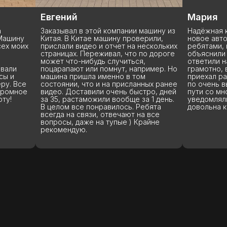
Евгений
Мария
Заказывал в этой компании машину из
Надёжная к
Машину
Китая. В Китае машину проверили,
новое авто 
ех моих
прислали видео и отчет на нескольких
ребятами, 
страницах. Переживал, что по дороге
объяснили 
может что-нибудь случиться,
ответили н
вали
поцарапают или помнут, например. Но
грамотно, 
сы и
машина пришла именно в том
приехал ра
ру. Все
состоянии, что и на присланных ранее
по очень в
громное
видео. Доставили очень быстро, дней
пути со мн
ту!
за 35, растаможили вообще за 1 день.
уведомляли
В целом все понравилось. Ребята
довольна к
всегда на связи, отвечают на все
вопросы, даже на тупые ) Крайне
рекомендую.