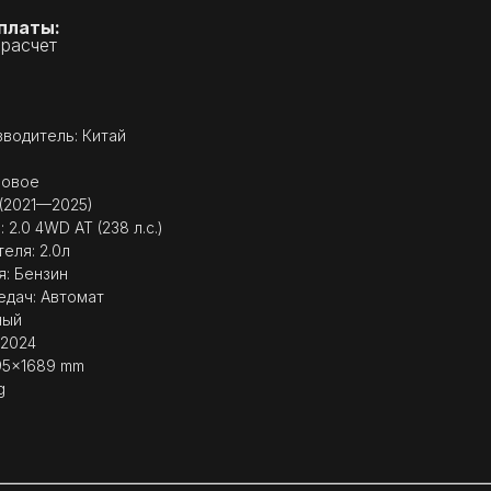
платы:
 расчет
водитель: Китай
Новое
 (2021—2025)
 2.0 4WD AT (238 л.с.)
еля: 2.0л
я: Бензин
едач: Автомат
ный
 2024
895x1689 mm
g