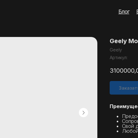
Блог
Вопросы
Кон
Geely Mo
Geely
Артикул:
3100000,
Заказат
Преимущес
Предо
Сопро
Свой 
Любой