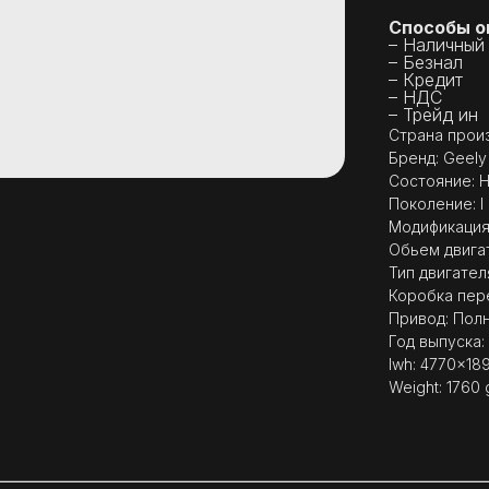
Способы о
– Наличный
– Безнал
– Кредит
– НДС
– Трейд ин
Страна произ
Бренд: Geely
Состояние: 
Поколение: I
Модификация:
Обьем двигат
Тип двигател
Коробка пер
Привод: Пол
Год выпуска:
lwh: 4770x1
Weight: 1760 