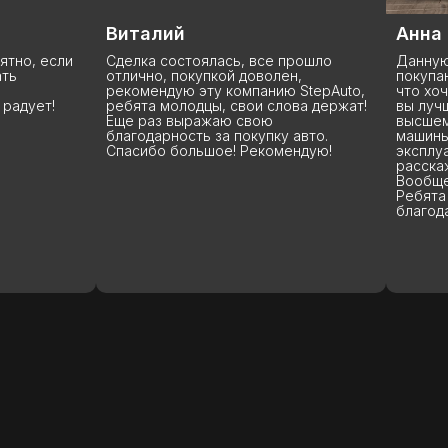
Виталий
Анна
ятно, если
Сделка состоялась, все прошло
Данную
ть
отлично, покупкой доволен,
покупаю
рекомендую эту компанию StepAuto,
что хоч
радует!
ребята молодцы, свои слова держат!
вы лучш
Еще раз выражаю свою
высшем 
благодарность за покупку авто.
машины 
Спасибо большое! Рекомендую!
эксплуа
расскаж
Вообще
Ребята 
благода
(
УСПЕШНЫЕ ИСТОРИИ
)