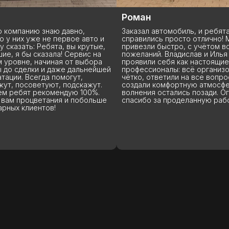
Роман
 компанию знаю давно,
Заказал автомобиль, и ребята
 у них уже не первое авто и
справились просто отлично! 
у сказать: Ребята, вы крутые,
привезли быстро, с учётом вс
ие, я бы сказала! Сервис на
пожеланий. Владислав и Илья
уровне, начиная от выбора
проявили себя как настоящие
до сделки и даже дальнейшей
профессионалы: всё организо
тации. Всегда помогут,
чётко, ответили на все вопро
ут, посоветуют, подскажут.
создали комфортную атмосфе
м ребят рекомендую 100%.
волнения остались позади. О
вам процветания и побольше
спасибо за проделанную рабо
рных клиентов!