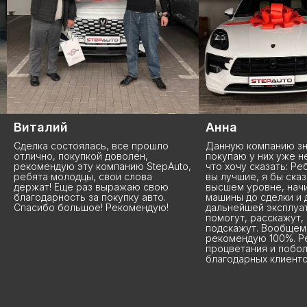
Анна
Роман
Данную компанию знаю давно,
Заказал автомобиль
покупаю у них уже не первое авто и
справились просто
o,
что хочу сказать: Ребята, вы крутые,
привезли быстро, с
вы лучшие, я бы сказала! Сервис на
моих пожеланий. Вл
высшем уровне, начиная от выбора
проявили себя как
машины до сделки и даже
профессионалы: вс
дальнейшей эксплуатации. Всегда
чётко, ответили на
помогут, расскажут, посоветуют,
создали комфортну
подскажут. Вообщем ребят
Все волнения остал
рекомендую 100%. Ребята вам
Огромное спасибо 
процветания и побольше
работу!
благодарных клиентов!