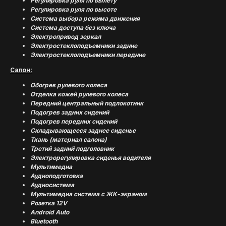
Регулировка руля по вылету
Регулировка руля по высоте
Система выбора режима движения
Система доступа без ключа
Электропривод зеркал
Электростеклоподъемники задние
Электростеклоподъемники передние
Салон:
Обогрев рулевого колеса
Отделка кожей рулевого колеса
Передний центральный подлокотник
(
ОТЗЫВЫ
)
Подогрев задних сидений
Подогрев передних сидений
МНЕНИЕ ДОВОЛЬНЫХ
Складывающееся заднее сиденье
КЛИЕНТОВ — ГЛАВНЫЙ
Ткань (материал салона)
ПОКАЗАТЕЛЬ КАЧЕСТВА
Третий задний подголовник
НАШЕЙ РАБОТЫ
Электрорегулировка сиденья водителя
Мультимедиа
Аудиоподготовка
Аудиосистема
Мультимедиа система с ЖК-экраном
Розетка 12V
Android Auto
Bluetooth