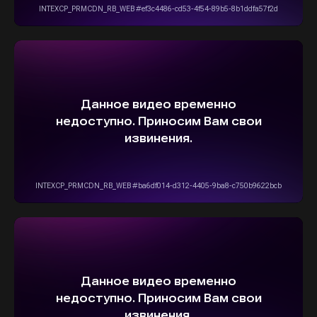
+7(916)555-14-15
info@stepautomsk.ru
Информация на сайте не является
публичной офертой и носит исключительно
ознакомительный, консультативный
характер. Не является интернет-магазином.