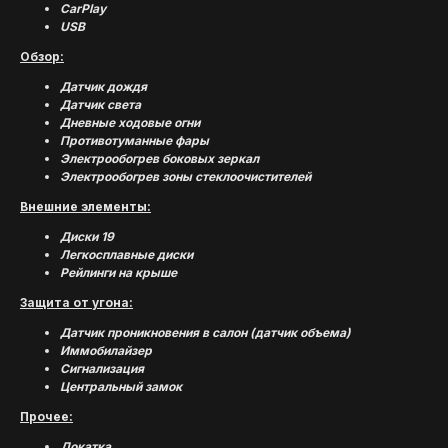
CarPlay
USB
Обзор:
Датчик дождя
Датчик света
Дневные ходовые огни
Противотуманные фары
Электрообогрев боковых зеркал
Электрообогрев зоны стеклоочистителей
Внешние элементы:
Диски 19
Легкосплавные диски
Рейлинги на крыше
Защита от угона:
Датчик проникновения в салон (датчик объема)
Иммобилайзер
Сигнализация
Центральный замок
(
УСПЕШНЫЕ ИСТОРИИ
)
Прочее:
Докатка