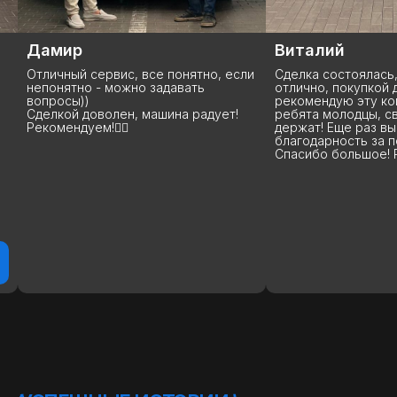
Виталий
Анна
ли
Сделка состоялась, все прошло
Данную компанию 
отлично, покупкой доволен,
покупаю у них уже
рекомендую эту компанию StepAuto,
что хочу сказать: 
ребята молодцы, свои слова
вы лучшие, я бы с
держат! Еще раз выражаю свою
высшем уровне, н
благодарность за покупку авто.
машины до сделки
Спасибо большое! Рекомендую!
дальнейшей эксплу
помогут, расскажу
подскажут. Вообщ
рекомендую 100%.
процветания и по
благодарных клиен