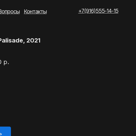
+7(916)555-14-15
такты
Palisade, 2021
0
р.
ь