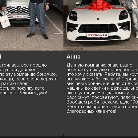
Анна
Рома
рошло
Данную компанию знаю давно,
Заказал
н,
покупаю у них уже не первое авто и
справил
 StepAuto,
что хочу сказать: Ребята, вы крутые,
привезл
ва держат!
вы лучшие, я бы сказала! Сервис на
пожелан
высшем уровне, начиная от выбора
проявил
авто.
машины до сделки и даже дальнейшей
професс
ндую!
эксплуатации. Всегда помогут,
чётко, 
расскажут, посоветуют, подскажут.
создали
Вообщем ребят рекомендую 100%.
волнени
Ребята вам процветания и побольше
спасибо
(
УСПЕШНЫЕ ИСТОРИИ
)
благодарных клиентов!