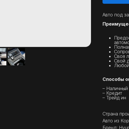
Авто под за
Преимущес
Предос
автом
Полная
Сопро
Своя л
Свой 
Любой
Способы о
– Наличный
– Кредит
– Трейд ин
Страна про
Авто из Кор
Бренд: Hyun