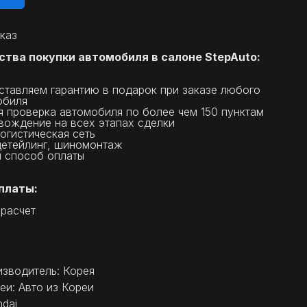
каз
тва покупки автомобиля в салоне StepAuto:
тавляем гарантию в подарок при заказе любого
обиля
 проверка автомобиля по более чем 150 пунктам
вождение на всех этапах сделки
огистическая сеть
детейлинг, шиномонтаж
 способ оплаты
платы:
 расчет
изводитель: Корея
еи: Авто из Кореи
dai