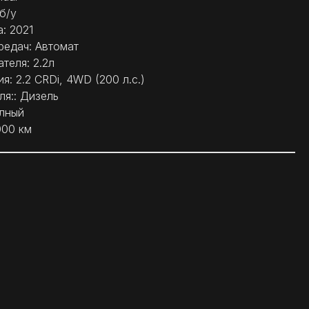
б/у
: 2021
редач: Автомат
теля: 2.2л
: 2.2 CRDi, 4WD (200 л.с.)
ля:: Дизель
лный
000 км