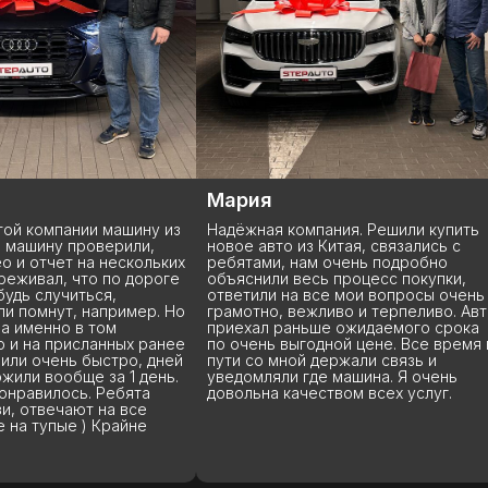
Мария
Кирилл
шину из
Надёжная компания. Решили купить
Советую да
или,
новое авто из Китая, связались с
прошла быс
скольких
ребятами, нам очень подробно
тягомотины
 дороге
объяснили весь процесс покупки,
рассказали
ответили на все мои вопросы очень
и разошлись
имер. Но
грамотно, вежливо и терпеливо. Авто
показали в
приехал раньше ожидаемого срока
ых ранее
по очень выгодной цене. Все время в
ро, дней
пути со мной держали связь и
1 день.
уведомляли где машина. Я очень
бята
довольна качеством всех услуг.
все
йне