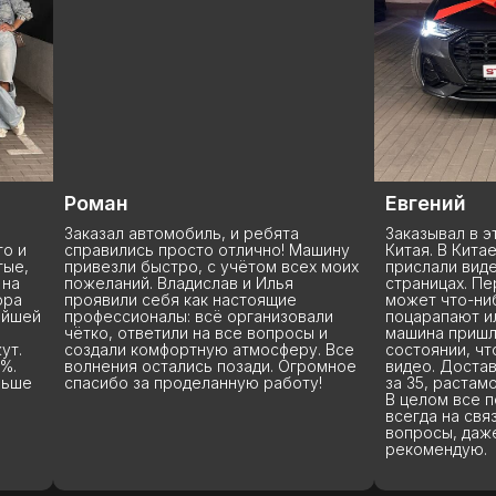
н
Евгений
 автомобиль, и ребята
Заказывал в этой компании ма
ись просто отлично! Машину
Китая. В Китае машину провер
и быстро, с учётом всех моих
прислали видео и отчет на не
ий. Владислав и Илья
страницах. Переживал, что по
и себя как настоящие
может что-нибудь случиться,
ионалы: всё организовали
поцарапают или помнут, напр
ответили на все вопросы и
машина пришла именно в том
 комфортную атмосферу. Все
состоянии, что и на присланн
я остались позади. Огромное
видео. Доставили очень быст
 за проделанную работу!
за 35, растаможили вообще за 
В целом все понравилось. Ре
всегда на связи, отвечают на 
вопросы, даже на тупые ) Кра
рекомендую.