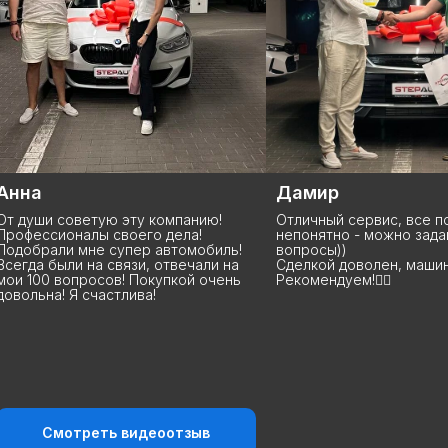
Дамир
Виталий
Отличный сервис, все понятно, если
Сделка состоялась
непонятно - можно задавать
отлично, покупкой 
вопросы))
рекомендую эту ко
Сделкой доволен, машина радует!
ребята молодцы, с
Рекомендуем!👍🏻
держат! Еще раз в
благодарность за п
Спасибо большое! 