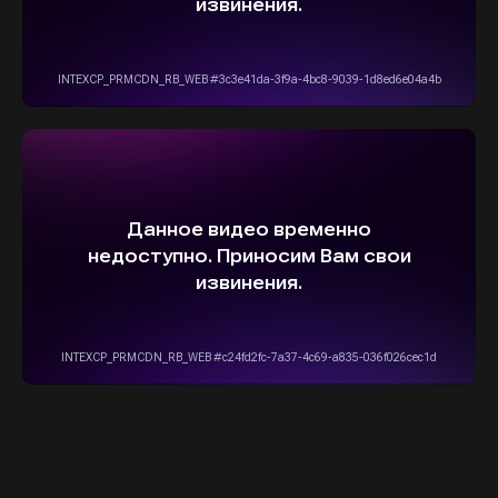
info@stepautomsk.ru
Информация на сайте не является
публичной офертой и носит исключительно
ознакомительный, консультативный
характер. Не является интернет-магазином.