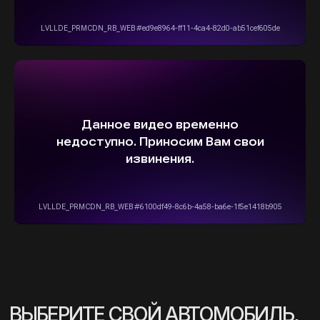
info@stepautomsk.ru
Информация на сайте не является
публичной офертой и носит исключительно
ознакомительный, консультативный
характер. Не является интернет-магазином.