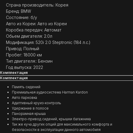
Страна производитель: Корея
Бренд: BMW
Состояние: б/у
Авто из Кореи: Авто из Кореи
Коробка передач: Автомат
Обьем двигателя: 2.0л
(
ОТЗЫВЫ
)
Модификация: 520i 2.0 Steptronic (184 л.с.)
Привод: Полный
МНЕНИЕ ДОВОЛЬНЫХ
Пробег: 18000 км
КЛИЕНТОВ — ГЛАВНЫЙ
Тип двигателя:: Бензин
ПОКАЗАТЕЛЬ КАЧЕСТВА
Год выпуска: 2022
НАШЕЙ РАБОТЫ
Комплектация
Комплектация
Память сидений
Премиальная аудиосистема Harman Kardon
Авто парковка
Адаптивный круиз-контроль
Удержание в полосе
Панорамная крыша
Электро-привод сидений, крышки багажника
Так же куча других опций для максимального комфорта и
безопасности в эксплуатации данного автомобиля