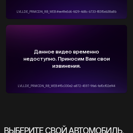
info@stepautomsk.ru
Информация на сайте не является
публичной офертой и носит исключительно
ознакомительный, консультативный
характер. Не является интернет-магазином.