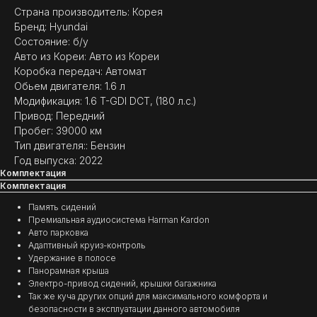
Страна производитель: Корея
Бренд: Hyundai
Состояние: б/у
Авто из Кореи: Авто из Кореи
Коробка передач: Автомат
Обьем двигателя: 1.6 л
(
ОТЗЫВЫ
)
Модификация: 1.6 T-GDI DCT, (180 л.с.)
Привод: Передний
МНЕНИЕ ДОВОЛЬНЫХ
Пробег: 39000 км
КЛИЕНТОВ — ГЛАВНЫЙ
Тип двигателя:: Бензин
ПОКАЗАТЕЛЬ КАЧЕСТВА
Год выпуска: 2022
НАШЕЙ РАБОТЫ
Комплектация
Комплектация
Память сидений
Премиальная аудиосистема Harman Kardon
Авто парковка
Адаптивный круиз-контроль
Удержание в полосе
Панорамная крыша
Электро-привод сидений, крышки багажника
Так же куча других опций для максимального комфорта и
безопасности в эксплуатации данного автомобиля