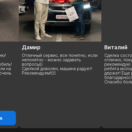
Дамир
Виталий
Отличный сервис, все понятно, если
Сделка состоялась
непонятно - можно задавать
отлично, покупкой 
вопросы))
рекомендую эту ко
Сделкой доволен, машина радует!
ребята молодцы, с
Рекомендуем!👍🏻
держат! Еще раз в
благодарность за п
Спасибо большое! 