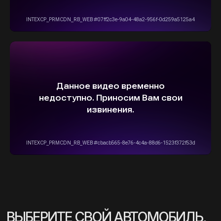
info@stepautomsk.ru
Информация на сайте не является
публичной офертой и носит исключительно
ознакомительный, консультативный
характер. Не является интернет-магазином.