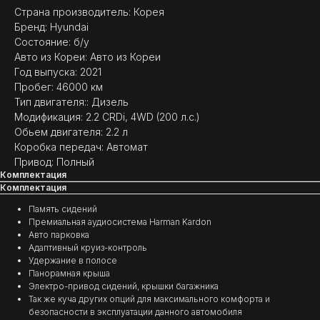
Страна производитель: Корея
Бренд: Hyundai
Состояние: б/у
Авто из Кореи: Авто из Кореи
Год выпуска: 2021
Пробег: 46000 км
(
ОТЗЫВЫ
)
Тип двигателя:: Дизель
Модификация: 2.2 CRDi, 4WD (200 л.с.)
МНЕНИЕ ДОВОЛЬНЫХ
Обьем двигателя: 2.2 л
КЛИЕНТОВ — ГЛАВНЫЙ
Коробка передач: Автомат
ПОКАЗАТЕЛЬ КАЧЕСТВА
Привод: Полный
НАШЕЙ РАБОТЫ
Комплектация
Комплектация
Память сидений
Премиальная аудиосистема Harman Kardon
Авто парковка
Адаптивный круиз-контроль
Удержание в полосе
Панорамная крыша
Электро-привод сидений, крышки багажника
Так же куча других опций для максимального комфорта и
безопасности в эксплуатации данного автомобиля