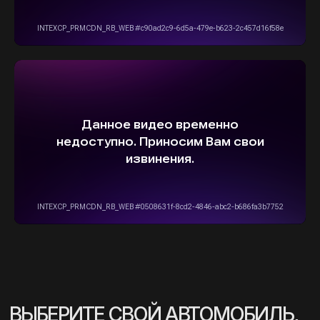
info@stepautomsk.ru
Информация на сайте не является
публичной офертой и носит исключительно
ознакомительный, консультативный
характер. Не является интернет-магазином.