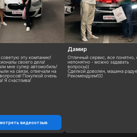
Дамир
Виталий
Отличный сервис, все понятно, если
Сделка состоялась
непонятно - можно задавать
отлично, покупкой 
вопросы))
рекомендую эту ко
Сделкой доволен, машина радует!
ребята молодцы, с
Рекомендуем!👍🏻
держат! Еще раз в
благодарность за п
Спасибо большое! 