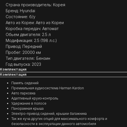
Страна производитель: Корея
Бренд: Hyundai
Состояние: б/у
Авто из Кореи: Авто из Кореи
Коробка передач: Автомат
Обьем двигателя: 2.5 л
(
ОТЗЫВЫ
)
Модификация: 2.5 (198 л.с.)
Привод: Передний
МНЕНИЕ ДОВОЛЬНЫХ
Пробег: 20000 км
КЛИЕНТОВ — ГЛАВНЫЙ
Тип двигателя:: Бензин
ПОКАЗАТЕЛЬ КАЧЕСТВА
Год выпуска: 2023
НАШЕЙ РАБОТЫ
Комплектация
Комплектация
Память сидений
Премиальная аудиосистема Harman Kardon
Авто парковка
Адаптивный круиз-контроль
Удержание в полосе
Панорамная крыша
Электро-привод сидений, крышки багажника
Так же куча других опций для максимального комфорта и
безопасности в эксплуатации данного автомобиля