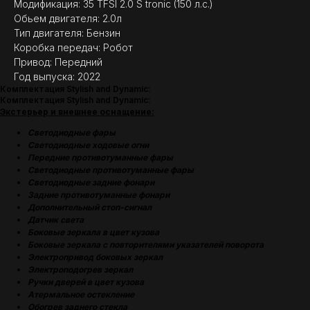
Модификация: 35 TFSI 2.0 S tronic (150 л.с.)
Обьем двигателя: 2.0л
Тип двигателя: Бензин
Коробка передач: Робот
Привод: Передний
Год выпуска: 2022
Комплектация Stylish and Dynamic:
Комплектация Stylish and Dynamic:
Экстерьер и внешнее оснащение:
Светодиодные фары
Светодиодные ходовые огни
Передние противотуманные фары
Светодиодные противотуманные фары
Cветодиодные задние фонари
Задние противотуманные фонари
Дополнительный стоп-сигнал
Датчик света
Боковые зеркала в цвет кузова
Боковые зеркала с повторителями указателей поворота
Электропривод боковых зеркал
Электроподогрев зеркал
Ручки дверей в цвет кузова
Атермальное остекление
Обогрев заднего стекла