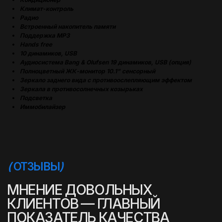
Климат-контроль
Радио
Встроенный накопитель памяти
Поддержка MP3
Hands free
10 динамиков, USB
Аудиосистема Bang & Olufsen 19 динамиков, USB (опция)
Полноцветный ЖК-монитор 10.1" сенсорный
Зеркало заднего вида с противоослепляющим эффектом
Зеркала в противосолнечных козырьках
Подсветка
Иммобилайзер
(
УСПЕШНЫЕ ИСТОРИИ
)