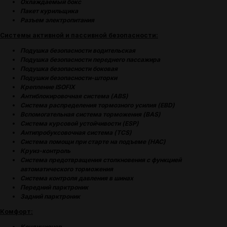
Охлаждаемый бокс
Пакет курильщика
Разъем электропитания
(
ОТЗЫВЫ
)
Системы активной и пассивной безопасности:
МНЕНИЕ ДОВОЛЬНЫХ
КЛИЕНТОВ — ГЛАВНЫЙ
Подушка безопасности водительская
ПОКАЗАТЕЛЬ КАЧЕСТВА
Подушка безопасности переднего пассажира
Подушка безопасности боковая
НАШЕЙ РАБОТЫ
Подушки безопасности-шторки
Крепление ISOFIX
Антиблокировочная система (ABS)
Система распределения тормозного усилия (EBD)
Вспомогательная система торможения (BAS)
Система курсовой устойчивости (ESP)
Антипробуксовочная система (TCS)
Система помощи при старте на подъеме (HAC)
Круиз-контроль
Система предотвращения столкновения с функцией
автоматического торможения
Система контроля давления в шинах
Передний парктроник
Задний парктроник
Комфорт:
Кондиционер