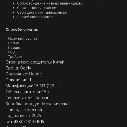
Сопровождение на всех этапах сделки
Своя логистическая сеть
Свой детейлинг, шиномонтаж
Любой способ оплаты
Способы оплаты:
– Наличный расчет
– Безнал
– Кредит
– НДС
– Трейд ин
Страна производитель: Китай
Бренд: Geely
Состояние: Новое
Поколение: 1
Модификация: 1.5 MT (126 л.с.)
Обьем двигателя: 1.5л
(
ОТЗЫВЫ
)
Тип двигателя: Бензин
Коробка передач: Механическая
МНЕНИЕ ДОВОЛЬНЫХ
Привод: Передний
КЛИЕНТОВ — ГЛАВНЫЙ
ПОКАЗАТЕЛЬ КАЧЕСТВА
Год выпуска: 2025
НАШЕЙ РАБОТЫ
lwh: 4380x1810x1615 mm