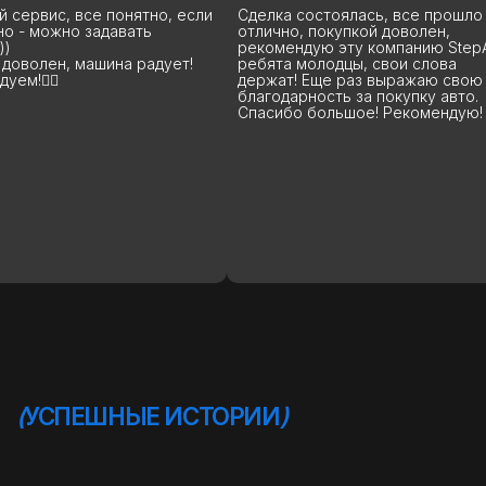
и
Сделка состоялась, все прошло
Данную компанию з
отлично, покупкой доволен,
покупаю у них уже 
рекомендую эту компанию StepAuto,
что хочу сказать: Р
ребята молодцы, свои слова
вы лучшие, я бы ск
держат! Еще раз выражаю свою
высшем уровне, на
благодарность за покупку авто.
машины до сделки 
Спасибо большое! Рекомендую!
дальнейшей эксплу
помогут, расскажут
подскажут. Вообще
рекомендую 100%. 
процветания и поб
благодарных клиент