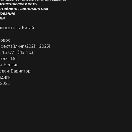
огистическая сеть
етейлинг, шиномонтаж
ование
ин
водитель: Китай
Новое
I рестайлинг (2021—2025)
1.5 CVT (115 л.с.)
еля: 1.5л
я: Бензин
едач: Вариатор
едний
 2025