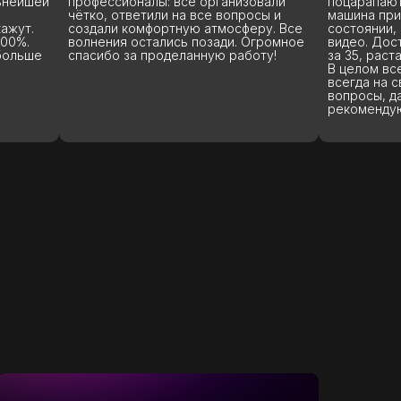
профессионалы: всё организовали
поцарапают или по
чётко, ответили на все вопросы и
машина пришла име
создали комфортную атмосферу. Все
состоянии, что и н
волнения остались позади. Огромное
видео. Доставили о
спасибо за проделанную работу!
за 35, растаможили
В целом все понра
всегда на связи, о
вопросы, даже на т
рекомендую.