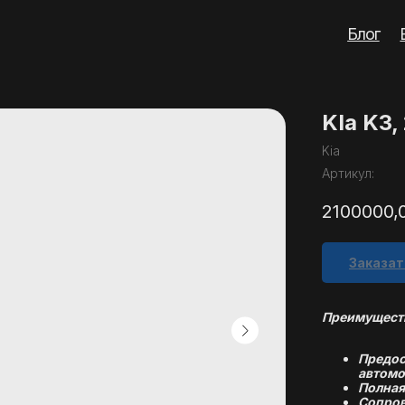
Блог
Вопросы
Кон
KIa K3,
Kia
Артикул:
2100000,
Заказат
Преимуществ
Предос
автомо
Полная
Сопров