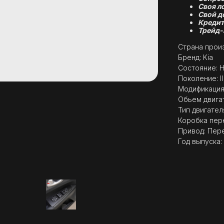
Своя л
Свой д
Кредит
Трейд-
Страна произ
Бренд: Kia
Состояние: 
Поколение: I
Модификация: 
Обьем двигат
Тип двигател
Коробка пер
Привод: Пер
Год выпуска: