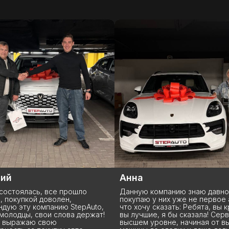
Анна
ась, все прошло
Данную компанию знаю давно,
кой доволен,
покупаю у них уже не первое авто и
 компанию StepAuto,
что хочу сказать: Ребята, вы крутые,
, свои слова держат!
вы лучшие, я бы сказала! Сервис на
аю свою
высшем уровне, начиная от выбора