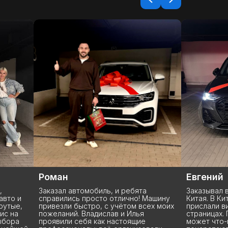
Роман
Евгений
Заказал автомобиль, и ребята
Заказывал в этой к
справились просто отлично! Машину
Китая. В Китае маш
привезли быстро, с учётом всех моих
прислали видео и о
пожеланий. Владислав и Илья
страницах. Пережив
проявили себя как настоящие
может что-нибудь с