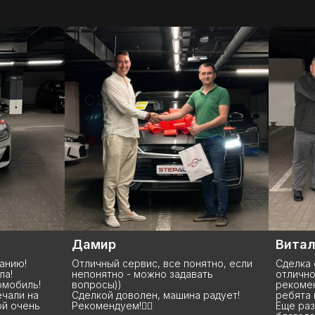
Дамир
Виталий
Отличный сервис, все понятно, если
Сделка состоял
непонятно - можно задавать
отлично, покуп
!
вопросы))
рекомендую эту
Сделкой доволен, машина радует!
ребята молодцы
ь
Рекомендуем!👍🏻
Еще раз выраж