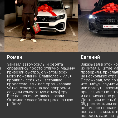
Евгений
Мария
Заказывал в этой компании машину
Надёжная компания
ну
из Китая. В Китае машину
новое авто из Кита
проверили, прислали видео и отчет
ребятами, нам оче
на нескольких страницах.
объяснили весь пр
Переживал, что по дороге может
ответили на все м
что-нибудь случиться, поцарапают
грамотно, вежливо 
или помнут, например. Но машина
Авто приехал рань
пришла именно в том состоянии, что
срока по очень выг
и на присланных ранее видео.
время в пути со мн
ю
Доставили очень быстро, дней за
и уведомляли где м
35, растаможили вообще за 1 день. В
довольна качеством
целом все понравилось. Ребята
всегда на связи, отвечают на все
вопросы, даже на тупые ) Крайне