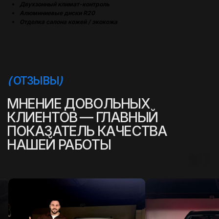
Двухзонный климат-контроль
Алюминиевые диски R20
Отделка салона кожей / экокожа
(
УСПЕШНЫЕ ИСТОРИИ
)