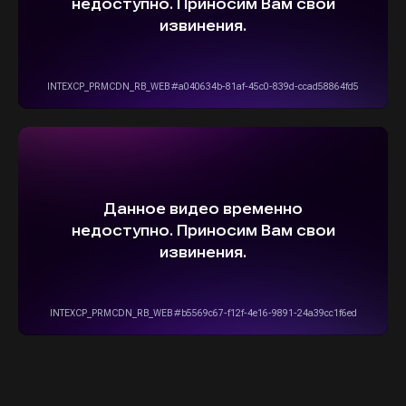
info@stepautomsk.ru
Информация на сайте не является
публичной офертой и носит исключительно
ознакомительный, консультативный
характер. Не является интернет-магазином.