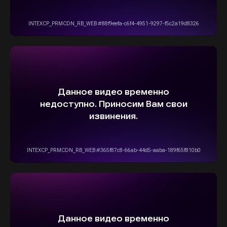
5,0
Рейтинг организации в Яндексе
+7(916)555-14-15
info@stepautomsk.ru