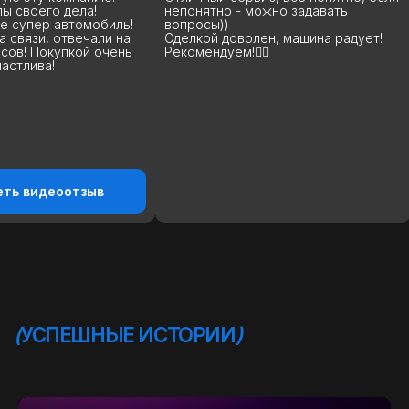
непонятно - можно задавать
отлично, покупкой 
вопросы))
рекомендую эту ко
Сделкой доволен, машина радует!
ребята молодцы, с
Рекомендуем!👍🏻
держат! Еще раз в
благодарность за п
Спасибо большое! 