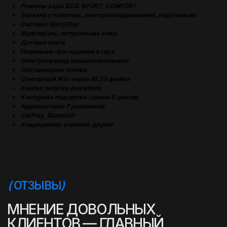
Режимы езды ECO, SPORT, COMFORT
Зеркала с памятью, электроскладыванием, подогревом
Система Start/Stop
Мультируль, натуральная кожа
Датчики света
Помощник при подьеме в гору
Электропривод крышки багажника
Светодиодная оптика
Сенсорный ЖК-экран 10.25 дюйма
Кнопка запуска двигателя
Контурная подсветка салона 6 цветов
Аудиосистема 7 динамиков
CarPlay, Bluetooth
Кондиционер и многое другое