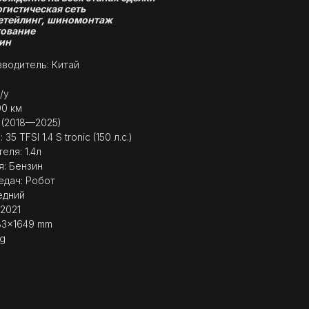
огистическая сеть
етейлинг, шиномонтаж
ование
ин
водитель: Китай
/у
00 км
I (2018—2025)
5 TFSI 1.4 S tronic (150 л.с.)
еля: 1.4л
я: Бензин
едач: Робот
едний
 2021
83x1649 mm
 g