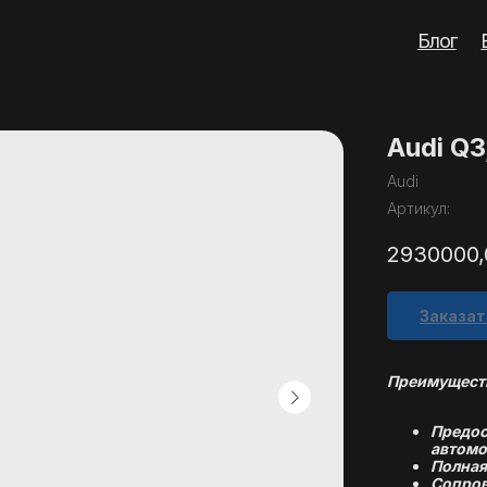
Блог
Вопросы
Кон
Audi Q3
Audi
Артикул:
2930000,
Заказат
Преимуществ
Предос
автомо
Полная
Сопров