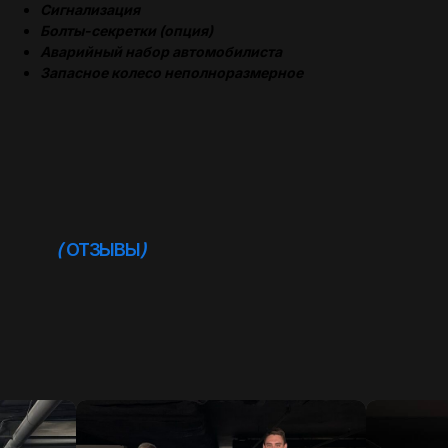
Сигнализация
Болты-секретки (опция)
Аварийный набор автомобилиста
Запасное колесо неполноразмерное