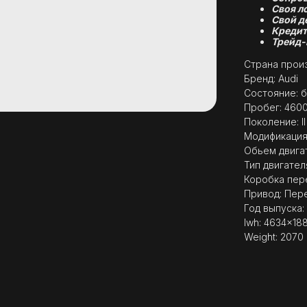
Своя л
Свой д
Кредит
Трейд-
Страна произ
Бренд: Audi
Состояние: б
Пробег: 460
Поколение: I
Модификация: 3
Обьем двигат
Тип двигател
Коробка пер
Привод: Пер
Год выпуска:
lwh: 4634x18
Weight: 2070