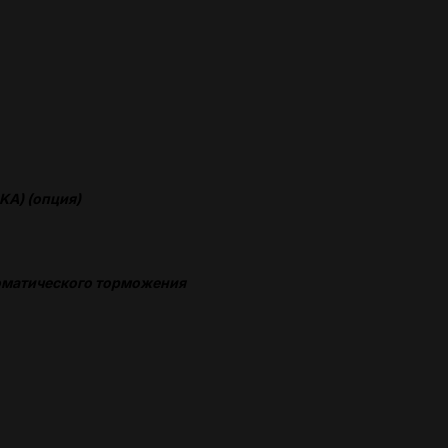
KA) (опция)
оматического торможения