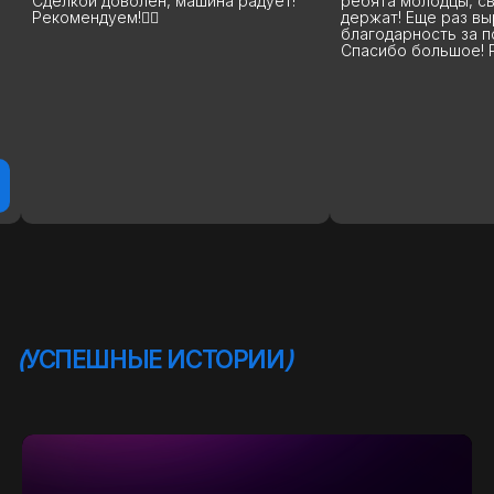
ребята молодцы, свои слова
вы лучшие, я бы ск
держат! Еще раз выражаю свою
высшем уровне, на
благодарность за покупку авто.
машины до сделки 
Спасибо большое! Рекомендую!
дальнейшей эксплу
помогут, расскажу
подскажут. Вообщ
рекомендую 100%.
процветания и по
благодарных клиен