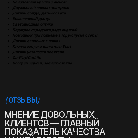
Панорамная крыша с люком
Двухзонный климат-контроль
Датчик дождя, датчик света
Бесключевой доступ
Светодиодная оптика
Подогрев переднего ряда сидений
Помощник при подьеме в гору/спуске с горы
Датчик давления в шинах
Кнопка запуска двигателя Start
Датчик усталости водителя
CarPlay/CarLife
Обогрев зеркал, заднего стекла