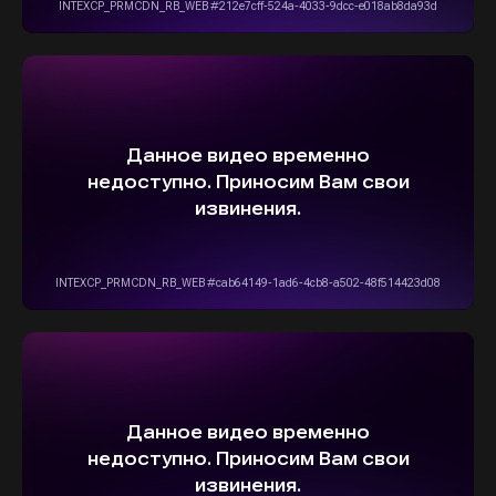
5,0
Рейтинг организации в Яндексе
+7(916)555-14-15
info@stepautomsk.ru
Информация на сайте не является
публичной офертой и носит исключительно