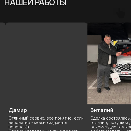
(
УСПЕШНЫЕ ИСТОРИИ
)
Виталий
Анна
ли
Сделка состоялась, все прошло
Данную компанию 
отлично, покупкой доволен,
покупаю у них уже
рекомендую эту компанию StepAuto,
что хочу сказать: 