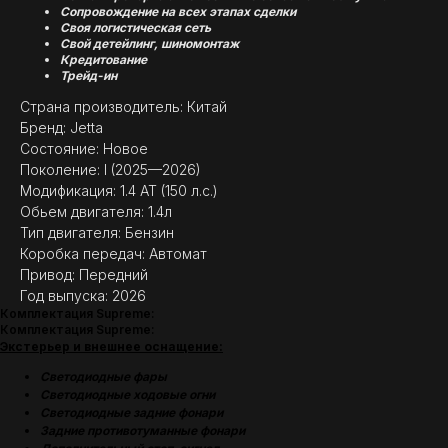
Сопровождение на всех этапах сделки
Своя логистическая сеть
Свой детейлинг, шиномонтаж
Кредитование
Трейд-ин
Страна производитель: Китай
Бренд: Jetta
Состояние: Новое
Поколение: I (2025—2026)
Модификация: 1.4 AT (150 л.с.)
Обьем двигателя: 1.4л
Тип двигателя: Бензин
Коробка передач: Автомат
Привод: Передний
Год выпуска: 2026
Комплектация Supreme:
Комплектация Supreme:
Экстерьер и внешнее оснащение:
Светодиодные фары
Светодиодные ходовые огни
Cветодиодные задние фонари
Задние противотуманные фонари