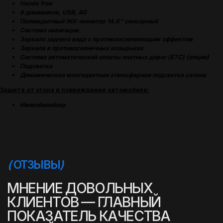
Hands free
6 динамиков, USB, 4G
Полноцветный ЖК-монитор 14.6" сенсорный
Система навигации
Зеркало заднего вида с противоослепляющим эффектом
Зеркала в противосолнечных козырьках
(
УСПЕШНЫЕ ИСТОРИИ
)
Система автоматической оплаты платных дорог (ETC) (опция)
Подсветка
Динамическая многоцветная атмосферная подсветка салона
Защита от угона и повреждения автомобиля:
Иммобилайзер