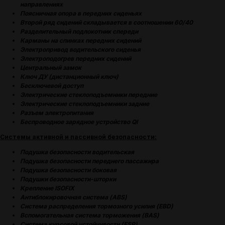
направлениях
Поясничная опора в передних сиденьях
Второй ряд сидений складывается в соотношении 60/40
Разделительный подлокотник спереди
Карманы на спинках передних сидений
Электропривод водительского сиденья
Электроподогрев передних сидений
Центральный замок
Ключ ДУ (дистанционный ключ)
Бесключевой доступ
Электрические стеклоподъемники передние
Электрические стеклоподъемники задние
Разъем электропитания
Беспроводное зарядное устройство QI
Системы активной и пассивной безопасности:
Подушка безопасности водительская
Подушка безопасности переднего пассажира
Подушка безопасности боковая
Подушки безопасности-шторки
(
ОТЗЫВЫ
)
Крепление ISOFIX
Антиблокировочная система (ABS)
МНЕНИЕ ДОВОЛЬНЫХ
Система распределения тормозного усилия (EBD)
КЛИЕНТОВ — ГЛАВНЫЙ
Вспомогательная система торможения (BAS)
ПОКАЗАТЕЛЬ КАЧЕСТВА
Система курсовой устойчивости (ESP)