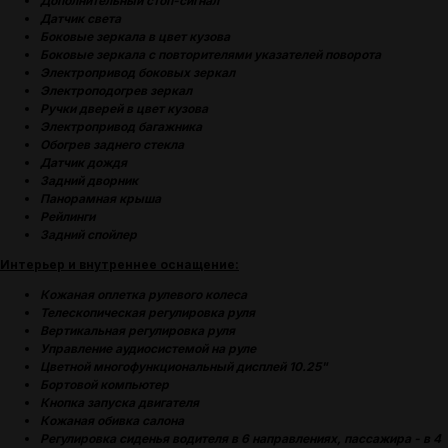
Дополнительный стоп-сигнал
Датчик света
Боковые зеркала в цвет кузова
Боковые зеркала с повторителями указателей поворота
Электропривод боковых зеркал
Электроподогрев зеркал
Ручки дверей в цвет кузова
Электропривод багажника
Обогрев заднего стекла
Датчик дождя
Задний дворник
Панорамная крыша
Рейлинги
Задний спойлер
Интерьер и внутреннее оснащение:
Кожаная оплетка рулевого колеса
Телескопическая регулировка руля
Вертикальная регулировка руля
Управление аудиосистемой на руле
Цветной многофункциональный дисплей 10.25"
Бортовой компьютер
Кнопка запуска двигателя
Кожаная обивка салона
Регулировка сиденья водителя в 6 направлениях, пассажира - в 4