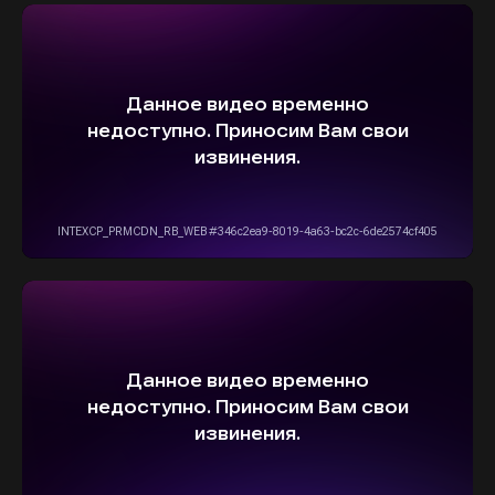
5,0
Рейтинг организации в Яндексе
+7(916)555-14-15
info@stepautomsk.ru