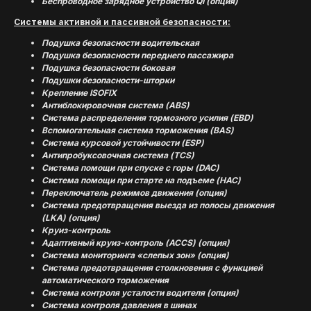
Беспроводное зарядное устройство QI (опция)
Системы активной и пассивной безопасности:
Подушка безопасности водительская
Подушка безопасности переднего пассажира
Подушка безопасности боковая
Подушки безопасности-шторки
Крепление ISOFIX
Антиблокировочная система (ABS)
(
ОТЗЫВЫ
)
Система распределения тормозного усилия (EBD)
Вспомогательная система торможения (BAS)
МНЕНИЕ ДОВОЛЬНЫХ
Система курсовой устойчивости (ESP)
КЛИЕНТОВ — ГЛАВНЫЙ
Антипробуксовочная система (TCS)
ПОКАЗАТЕЛЬ КАЧЕСТВА
Система помощи при спуске с горы (DAC)
НАШЕЙ РАБОТЫ
Система помощи при старте на подъеме (HAC)
Переключатель режимов движения (опция)
Система предотвращения выезда из полосы движения
(LKA) (опция)
Круиз-контроль
Адаптивный круиз-контроль (ACCS) (опция)
Система мониторинга «слепых зон» (опция)
Система предотвращения столкновения с функцией
автоматического торможения
Система контроля усталости водителя (опция)
Система контроля давления в шинах