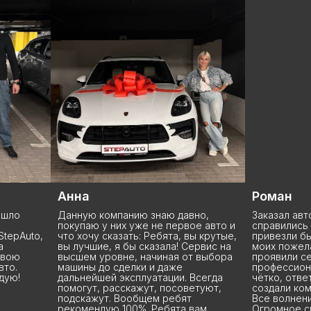
Анна
Роман
Данную компанию знаю давно,
Заказал автомобиль
покупаю у них уже не первое авто и
справились просто
o,
что хочу сказать: Ребята, вы крутые,
привезли быстро, с
вы лучшие, я бы сказала! Сервис на
моих пожеланий. Вл
высшем уровне, начиная от выбора
проявили себя как
машины до сделки и даже
профессионалы: вс
дальнейшей эксплуатации. Всегда
чётко, ответили на
помогут, расскажут, посоветуют,
создали комфортну
подскажут. Вообщем ребят
Все волнения остал
рекомендую 100%. Ребята вам
Огромное спасибо 