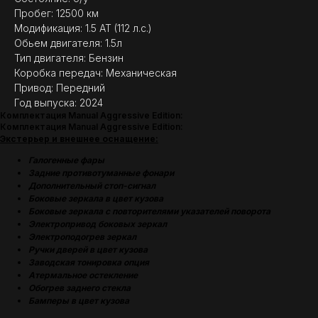
Пробег: 12500 км
Модификация: 1.5 AT (112 л.с.)
Обьем двигателя: 1.5л
Тип двигателя: Бензин
Коробка передач: Механическая
Привод: Передний
Год выпуска: 2024
Комплектация Manual Aggressive Edition:
Комплектация Manual Aggressive Edition:
Экстерьер и внешнее оснащение:
Галогенные фары
Задние противотуманные фонари
Дополнительный стоп-сигнал
Боковые зеркала в цвет кузова
Боковые зеркала с повторителями указателей поворота
Электропривод боковых зеркал
Электроподогрев зеркал
Ручки дверей в цвет кузова
Заводская тонировка опция
Атермальное остекление
Обогрев заднего стекла
Бамперы в цвет кузова