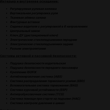
Интерьер и внутреннее оснащение:
Регулируемая рулевая колонка
Вертикальная регулировка руля
Тканевая обивка салона
Фактурные вставки
Сиденье водителя с регулировкой в 6 направлениях
Центральный замок
Ключ ДУ (дистанционный ключ)
Электрические стеклоподъемники передние
Электрические стеклоподъемники задние
(
ОТЗЫВЫ
)
Разъем электропитания
МНЕНИЕ ДОВОЛЬНЫХ
Системы активной и пассивной безопасности:
КЛИЕНТОВ — ГЛАВНЫЙ
Подушка безопасности водительская
ПОКАЗАТЕЛЬ КАЧЕСТВА
Подушка безопасности переднего пассажира
НАШЕЙ РАБОТЫ
Крепление ISOFIX
Антиблокировочная система (ABS)
Система распределения тормозного усилия (EBD)
Вспомогательная система торможения (BAS)
Система курсовой устойчивости (ESP)
Антипробуксовочная система (TCS)
Система помощи при старте на подъеме (HAC)
Система контроля давления в шинах