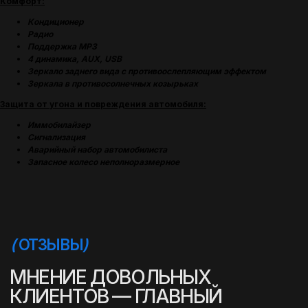
Комфорт:
Кондиционер
Радио
Поддержка MP3
4 динамика, AUX, USB
Зеркало заднего вида с противоослепляющим эффектом
Зеркала в противосолнечных козырьках
Защита от угона и повреждения автомобиля:
Иммобилайзер
Сигнализация
Аварийный набор автомобилиста
Запасное колесо неполноразмерное
(
УСПЕШНЫЕ ИСТОРИИ
)