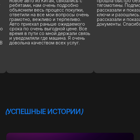
новое авто из Китая, связались с
прошла быстро без
т
ребятами, нам очень подробно
тягомотины. Подпи
объяснили весь процесс покупки,
рассказали и показ
ответили на все мои вопросы очень
ключи и разошлись.
грамотно, вежливо и терпеливо.
рассказали и показ
Авто приехал раньше ожидаемого
документы. Спасиб
то
срока по очень выгодной цене. Все
время в пути со мной держали связь
и уведомляли где машина. Я очень
 В
довольна качеством всех услуг.