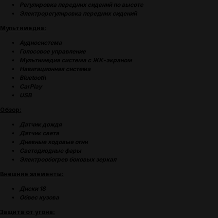
НАШЕЙ РАБОТЫ
Регулировка передних сидений по высоте
Электрорегулировка передних сидений
Мультимедиа:
Аудиосистема
Голосовое управление
Мультимедиа система с ЖК-экраном
Навигационная система
Bluetooth
CarPlay
USB
Обзор:
Датчик дождя
Датчик света
Дневные ходовые огни
Светодиодные фары
Электрообогрев боковых зеркал
Внешние элементы:
Диски 18
Обвес кузова
Защита от угона: