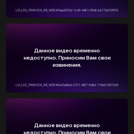
5,0
Рейтинг организации в Яндексе
+7(916)555-14-15
info@stepautomsk.ru