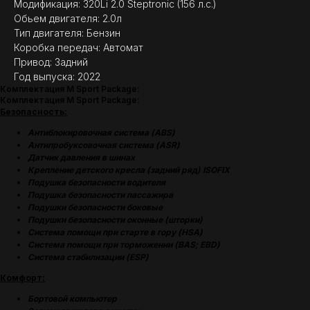
Модификация: 320Li 2.0 Steptronic (156 л.с.)
Обьем двигателя: 2.0л
Тип двигателя: Бензин
Коробка передач: Автомат
Привод: Задний
Год выпуска: 2022
Комплектация M Sport Package:
Комплектация M Sport Package:
Безопасность:
Антиблокировочная система (ABS)
Антипробуксовочная система (ASR)
Датчик давления в шинах
Крепление детского кресла (задний ряд) ISOFIX
Подушка безопасности водителя
Подушка безопасности пассажира
Подушки безопасности боковые
Подушки безопасности оконные (шторки)
Система помощи при старте в гору (HSA)
Система помощи при торможении (BAS; EBD)
Система стабилизации (ESP)
Комфорт:
Бортовой компьютер