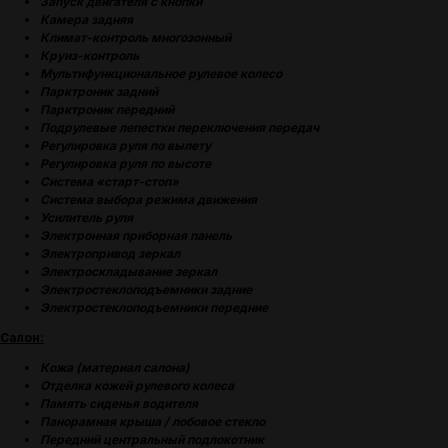
Запуск двигателя с кнопки
Камера задняя
Климат-контроль многозонный
Круиз-контроль
Мультифункциональное рулевое колесо
Парктроник задний
Парктроник передний
Подрулевые лепестки переключения передач
Регулировка руля по вылету
Регулировка руля по высоте
Система «старт-стоп»
Система выбора режима движения
Усилитель руля
Электронная приборная панель
Электропривод зеркал
Электроскладывание зеркал
Электростеклоподъемники задние
Электростеклоподъемники передние
Салон:
(
ОТЗЫВЫ
)
Кожа (материал салона)
Отделка кожей рулевого колеса
МНЕНИЕ ДОВОЛЬНЫХ
Память сиденья водителя
КЛИЕНТОВ — ГЛАВНЫЙ
Панорамная крыша / лобовое стекло
ПОКАЗАТЕЛЬ КАЧЕСТВА
Передний центральный подлокотник