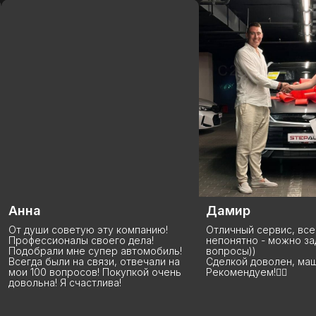
Дамир
Виталий
Отличный сервис, все понятно, если
Сделка состоялась
непонятно - можно задавать
отлично, покупкой 
вопросы))
рекомендую эту ко
Сделкой доволен, машина радует!
ребята молодцы, с
Рекомендуем!👍🏻
держат! Еще раз в
благодарность за п
Спасибо большое! 