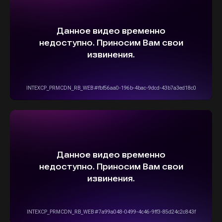
+7(916)555-14-15
info@stepautomsk.ru
Информация на сайте не является
публичной офертой и носит исключительно
ознакомительный, консультативный
характер. Не является интернет-магазином.