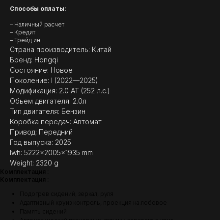
Способы оплаты:
– Наличный расчет
– Кредит
– Трейд ин
Страна производитель: Китай
Бренд: Hongqi
Состояние: Новое
Поколение: I (2022—2025)
Модификация: 2.0 AT (252 л.с.)
Обьем двигателя: 2.0л
Тип двигателя: Бензин
(
ОТЗЫВЫ
)
Коробка передач: Автомат
Привод: Передний
МНЕНИЕ ДОВОЛЬНЫХ
Год выпуска: 2025
КЛИЕНТОВ — ГЛАВНЫЙ
ПОКАЗАТЕЛЬ КАЧЕСТВА
lwh: 5222x2005x1935 mm
НАШЕЙ РАБОТЫ
Weight: 2320 g
Комплектация :
Комплектация :
Подогрев сидений, зеркал, руля
Адаптивный круиз контроль, проекция на лобовое
Память сидений