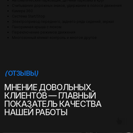
Автоматический парковщик, датчики парковка в круг
Считывание дорожных знаков, удержание в полосе движения
Камера 360
Система Start/Stop
Электропривод переднего, заднего ряда сидений, зеркал
Панорамная крыша с люком
Переключение режимов движения
Многозонный климат контроль и многое другое
(
УСПЕШНЫЕ ИСТОРИИ
)