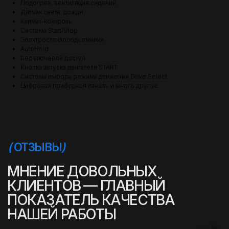
Подогрев, вентиляция сидений
Датчик света, дождя
Климат-контроль
Система Start/Stop
Электростеклоподьемники
AutoHold
Бесключевой доступ
Кнопка запуска двигателя START
Система выбора режима движения Drive Select
Цифровая приборная панель и много другое