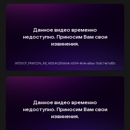
Рейтинг организации в Яндексе
+7(916)555-14-15
info@stepautomsk.ru
Информация на сайте не является
публичной офертой и носит исключительно
ознакомительный, консультативный
характер. Не является интернет-магазином.