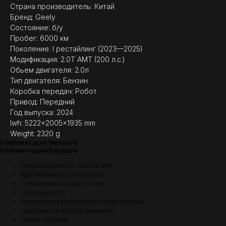
Страна производитель: Китай
Бренд: Geely
Состояние: б/у
Пробег: 6000 км
Поколение: I рестайлинг (2023—2025)
Модификация: 2.0T AMT (200 л.с.)
Обьем двигателя: 2.0л
Тип двигателя: Бензин
Коробка передач: Робот
Привод: Передний
Год выпуска: 2024
lwh: 5222x2005x1935 mm
Weight: 2320 g
(
ОТЗЫВЫ
)
Комплектация Signature:
МНЕНИЕ ДОВОЛЬНЫХ
Комплектация Signature:
КЛИЕНТОВ — ГЛАВНЫЙ
Камера кругового обзора 360
ПОКАЗАТЕЛЬ КАЧЕСТВА
Адаптивный круиз-контроль
НАШЕЙ РАБОТЫ
Панорамная крыша с люком
Кожаный салон
Электропривод переднего ряда сидений
Удержание в полосе движения
Память сидений