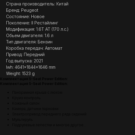
Страна производитель: Китай
Бренд: Peugeot
Состояние: Новое
Поколение: II Рестайлинг
Модификация: 1.6T AT (170 л.с.)
Обьем двигателя: 1.6 л
(
ОТЗЫВЫ
)
Тип двигателя: Бензин
МНЕНИЕ ДОВОЛЬНЫХ
Коробка передач: Автомат
КЛИЕНТОВ — ГЛАВНЫЙ
Привод: Передний
ПОКАЗАТЕЛЬ КАЧЕСТВА
Год выпуска: 2021
НАШЕЙ РАБОТЫ
lwh: 4641x1844x1646 mm
Weight: 1523 g
Комплектация 5-Seat Power Edition:
Комплектация 5-Seat Power Edition:
Панорамная крыша с люком
Круиз-контроль
Кожаный салон
Камера, датчики парковки
Электропривод переднего ряда сидений
Мультируль
Подрулевые лепестки и многое другое...