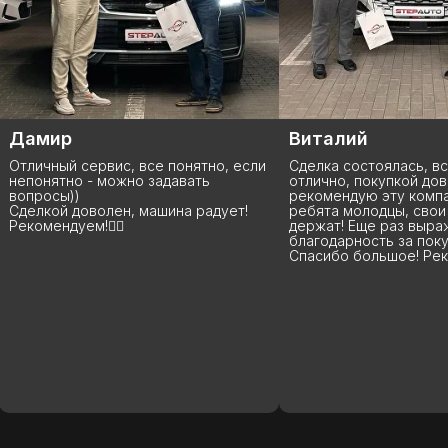
Виталий
Анна
и
Сделка состоялась, все прошло
Данную компанию з
отлично, покупкой доволен,
покупаю у них уже 
рекомендую эту компанию StepAuto,
что хочу сказать: Р
ребята молодцы, свои слова
вы лучшие, я бы ск
держат! Еще раз выражаю свою
высшем уровне, на
благодарность за покупку авто.
машины до сделки 
Спасибо большое! Рекомендую!
дальнейшей эксплу
помогут, расскажут
подскажут. Вообще
рекомендую 100%. 
процветания и поб
благодарных клиент