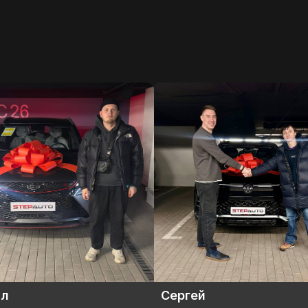
й
Максим