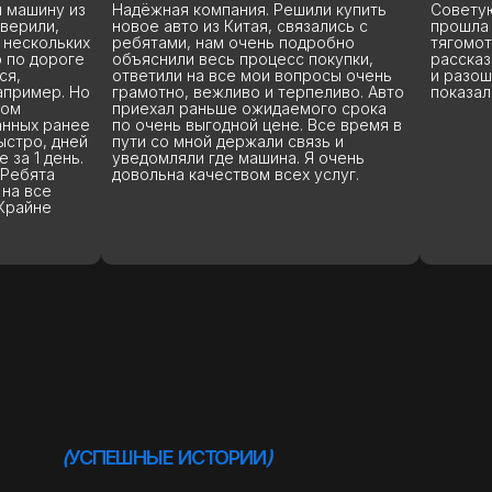
и купить
Советую данную компанию. Сделала
О Stepa
ались с
прошла быстро без лишний
подъеха
робно
тягомотины. Подписали все
менедж
окупки,
рассказали и показали, отдали ключи
показа
осы очень
и разошлись. Так же все рассказали и
машину,
(
УСПЕШНЫЕ ИСТОРИИ
)
еливо. Авто
показали все документы. Спасибо
комплек
го срока
вопросы
Все время в
Владисл
зь и
терпение
 очень
Через 3
слуг.
чётко о
рекоме