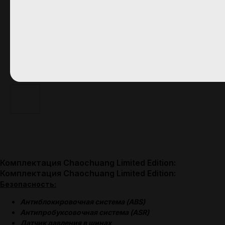
Комплектация Chaochuang Limited Edition:
Комплектация Chaochuang Limited Edition:
Безопасность:
Антиблокировочная система (ABS)
Антипробуксовочная система (ASR)
Датчик давления в шинах