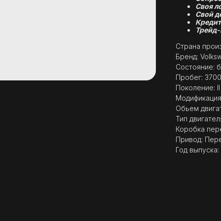
Своя л
Свой д
Кредит
Трейд-
Страна произ
Бренд: Volks
Состояние: б
Пробег: 370
Поколение: I
Модификация: 
Обьем двигат
Тип двигател
Коробка пер
Привод: Пер
Год выпуска: