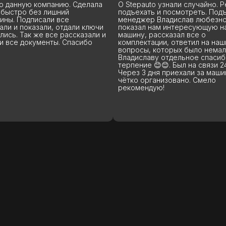
uto узнали случайно. Решили
Geely Coolray L - модель нова
ть и посмотреть. Подъехали,
везде есть и то, в основном, 
ер Владислав любезно
заказ. В Stepauto нашёл лучш
л нам интересующую нас
из всех автосалонов Москвы 
 рассказал все о
предложения в наличии. Колл
тации, ответил на наши
салона с большим вниманием
, которых было немало.
относится к своим клиентам,
аву отдельное спасибо за
отвечают на любые вопросы,
 😊😊. Был на связи 24/7 .
касательно особенностей пок
 дня приехали за машиной. Всё
автомобиля из Китая. Спасибо
рганизовано. Смело
ребятам, что такое важное с
ндую!
как покупка нового автомобил