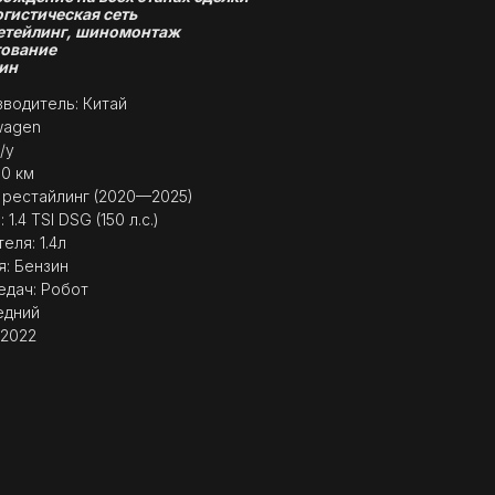
огистическая сеть
етейлинг, шиномонтаж
ование
ин
водитель: Китай
wagen
/у
00 км
I рестайлинг (2020—2025)
1.4 TSI DSG (150 л.с.)
еля: 1.4л
я: Бензин
едач: Робот
едний
 2022