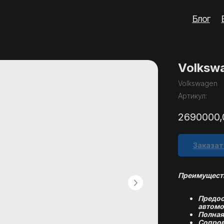
Блог
Вопросы
Кон
Volkswa
Volkswagen
Артикул:
2690000,
Заказат
Преимуществ
Предос
автомо
Полная
Сопров