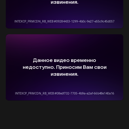
info@stepautomsk.ru
Информация на сайте не является
публичной офертой и носит исключительно
ознакомительный, консультативный
характер. Не является интернет-магазином.