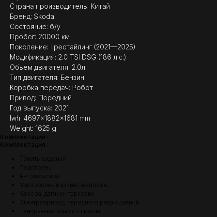
Страна производитель: Китай
Бренд: Skoda
Состояние: б/у
Пробег: 20000 км
Поколение: I рестайлинг (2021—2025)
Модификация: 2.0 TSI DSG (186 л.с.)
Обьем двигателя: 2.0л
Тип двигателя: Бензин
(
ОТЗЫВЫ
)
Коробка передач: Робот
МНЕНИЕ ДОВОЛЬНЫХ
Привод: Передний
КЛИЕНТОВ — ГЛАВНЫЙ
Год выпуска: 2021
ПОКАЗАТЕЛЬ КАЧЕСТВА
lwh: 4697x1882x1681 mm
НАШЕЙ РАБОТЫ
Weight: 1625 g
Комплектация :
Комплектация :
Память сидений
Подогревы
Автопарковка
Многозонный климат-контроль
Камера, датчики парковки
Электропривод переднего ряда сидений
Панорамная крыша с люком