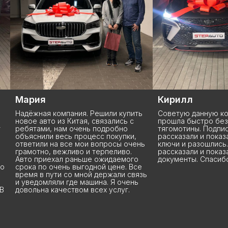
Кирилл
Се
. Решили купить
Советую данную компанию. Сделала
О S
, связались с
прошла быстро без лишний
под
нь подробно
тягомотины. Подписали все
мен
цесс покупки,
рассказали и показали, отдали
пок
ои вопросы очень
ключи и разошлись. Так же все
маш
и терпеливо.
рассказали и показали все
ком
ше ожидаемого
документы. Спасибо
воп
одной цене. Все
Вла
ой держали связь
тер
ашина. Я очень
Чер
 всех услуг.
Всё
рек