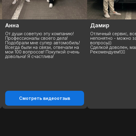
Дамир
Виталий
Отличный сервис, все понятно, если
Сделка состоялась
непонятно - можно задавать
отлично, покупкой 
вопросы))
рекомендую эту ко
Сделкой доволен, машина радует!
ребята молодцы, с
Рекомендуем!👍🏻
держат! Еще раз в
благодарность за п
Спасибо большое! 