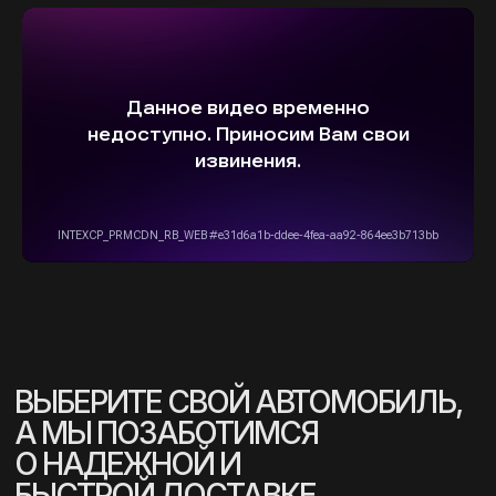
info@stepautomsk.ru
Информация на сайте не является
публичной офертой и носит исключительно
ознакомительный, консультативный
характер. Не является интернет-магазином.