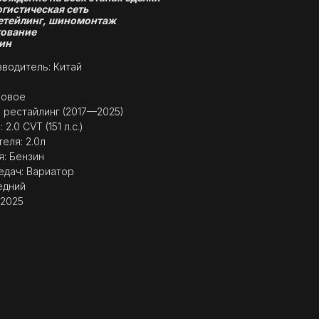
огистическая сеть
етейлинг, шиномонтаж
ование
ин
водитель: Китай
n
Новое
II рестайлинг (2017—2025)
2.0 CVT (151 л.с.)
еля: 2.0л
я: Бензин
едач: Вариатор
едний
 2025