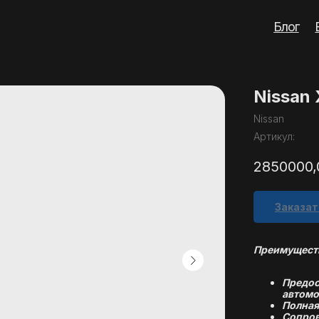
Блог
Вопросы
Кон
Nissan 
Nissan
Артикул:
2850000,
Заказат
Преимуществ
Предос
автомо
Полная
Сопров