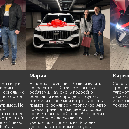
Кирилл
Серге
ли купить
Советую данную компанию. Сделала
О Stepa
ались с
прошла быстро без лишний
подъеха
робно
тягомотины. Подписали все
менедж
окупки,
рассказали и показали, отдали ключи
показа
осы очень
и разошлись. Так же все рассказали и
машину,
еливо. Авто
показали все документы. Спасибо
комплек
го срока
вопросы
Все время в
Владисл
зь и
терпени
 очень
Через 3
(
УСПЕШНЫЕ ИСТОРИИ
)
услуг.
чётко о