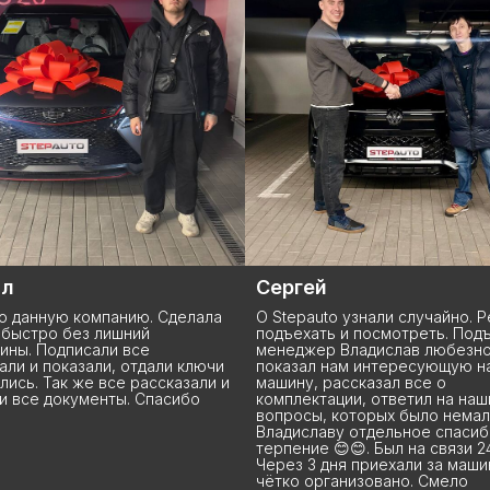
й
Максим
uto узнали случайно. Решили
Geely Coolray L - модель нова
ть и посмотреть. Подъехали,
везде есть и то, в основном, 
ер Владислав любезно
заказ. В Stepauto нашёл лучш
л нам интересующую нас
из всех автосалонов Москвы 
 рассказал все о
предложения в наличии. Колл
тации, ответил на наши
салона с большим вниманием
, которых было немало.
относится к своим клиентам,
аву отдельное спасибо за
отвечают на любые вопросы,
е 😊😊. Был на связи 24/7 .
касательно особенностей пок
 дня приехали за машиной. Всё
автомобиля из Китая. Спасиб
рганизовано. Смело
ребятам, что такое важное с