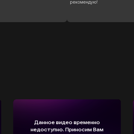
ндую!
как покупка нового автомобил