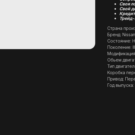
Своя л
Свой д
Кредит
Трейд-
Страна произ
Бренд: Nissa
Состояние: 
Поколение: I
Модификация: 
Обьем двигат
Тип двигател
Коробка пер
Привод: Пер
Год выпуска: