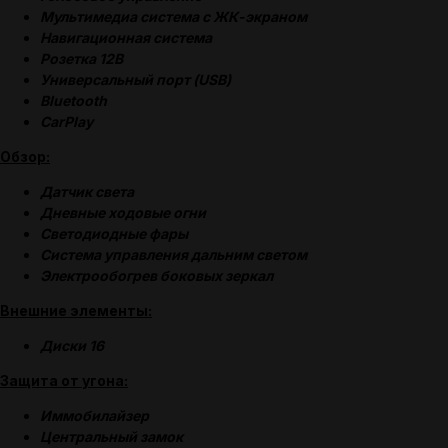
Мультимедиа система с ЖК-экраном
Навигационная система
Розетка 12В
Универсальный порт (USB)
Bluetooth
CarPlay
Обзор:
Датчик света
Дневные ходовые огни
Светодиодные фары
Система управления дальним светом
Электрообогрев боковых зеркал
Внешние элементы:
Диски 16
Защита от угона:
Иммобилайзер
(
ОТЗЫВЫ
)
Центральный замок