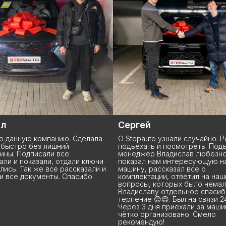
й
Максим
uto узнали случайно. Решили
Geely Coolray L - модель нова
ть и посмотреть. Подъехали,
везде есть и то, в основном, 
ер Владислав любезно
заказ. В Stepauto нашёл лучш
л нам интересующую нас
из всех автосалонов Москвы 
 рассказал все о
предложения в наличии. Колл
тации, ответил на наши
салона с большим вниманием
, которых было немало.
относится к своим клиентам,
аву отдельное спасибо за
отвечают на любые вопросы,
 😊😊. Был на связи 24/7 .
касательно особенностей пок
 дня приехали за машиной. Всё
автомобиля из Китая. Спасибо
рганизовано. Смело
ребятам, что такое важное с
ндую!
как покупка нового автомобил