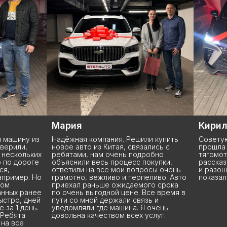
Кирилл
Серге
и купить
Советую данную компанию. Сделала
О Stepa
ались с
прошла быстро без лишний
подъеха
робно
тягомотины. Подписали все
менедж
окупки,
рассказали и показали, отдали ключи
показа
(
УСПЕШНЫЕ ИСТОРИИ
)
осы очень
и разошлись. Так же все рассказали и
машину,
еливо. Авто
показали все документы. Спасибо
комплек
го срока
вопросы
Все время в
Владисл
зь и
терпение
 очень
Через 3
слуг.
чётко о
рекоме