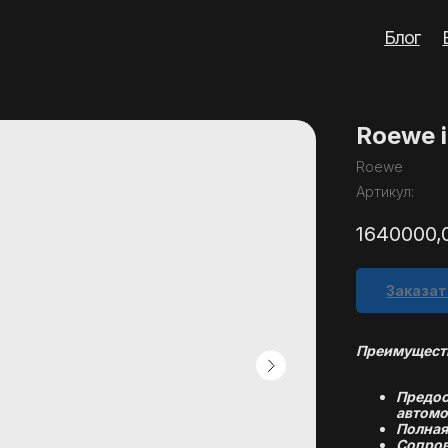
Блог
Вопросы
Кон
Roewe i
Roewe
Артикул:
1640000,
Заказат
Преимуществ
Предос
автомо
Полная
Сопров