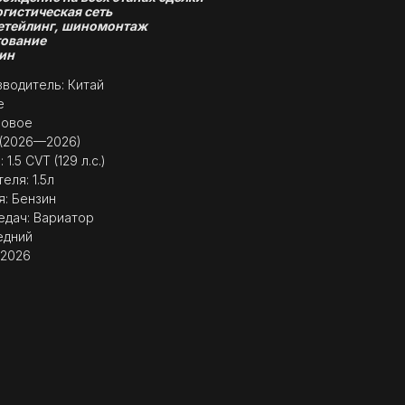
огистическая сеть
етейлинг, шиномонтаж
ование
ин
водитель: Китай
e
Новое
 (2026—2026)
1.5 CVT (129 л.с.)
еля: 1.5л
я: Бензин
едач: Вариатор
едний
 2026