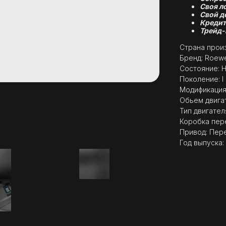
Своя л
Свой д
Кредит
Трейд-
Страна произ
Бренд: Roew
Состояние: 
Поколение: I
Модификация: 
Обьем двигат
Тип двигател
Коробка пер
Привод: Пер
Год выпуска: