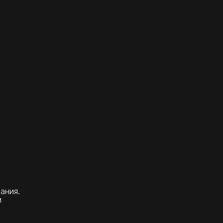
ания.
и