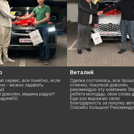
лий
Анна
состоялась, все прошло
Данную компанию знаю давно
, покупкой доволен,
покупаю у них уже не первое 
дую эту компанию StepAuto,
что хочу сказать: Ребята, вы 
молодцы, свои слова держат!
вы лучшие, я бы сказала! Серв
з выражаю свою
высшем уровне, начиная от в
рность за покупку авто.
машины до сделки и даже дал
о большое! Рекомендую!
эксплуатации. Всегда помогут,
расскажут, посоветуют, подск
Вообщем ребят рекомендую 
Ребята вам процветания и по
благодарных клиентов!