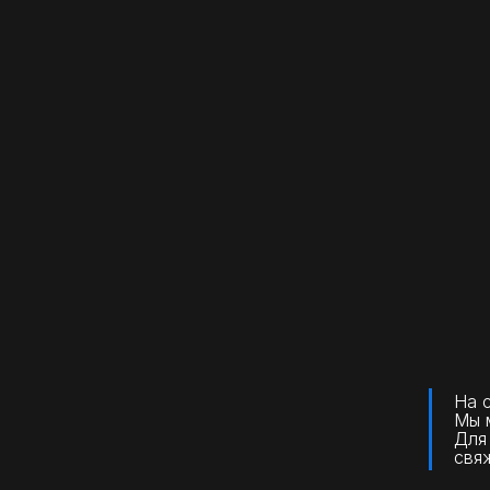
На 
Мы 
Для 
свя