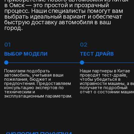
надежных частных лиц.
нашими партнерами в
Китае.
(
ПРОЦЕСС ДОСТАВКИ
)
ПОЛНОСТЬЮ БЕРЕМ НА СЕБЯ
ДОСТАВКУ АВТОМОБИЛЯ ИЗ
КИТАЯ
Мы обеспечиваем проверку, выкуп,
таможенную очистку, транспортировку
авто из Китая и страхование для вашего
спокойствия.
Каждый шаг тщательно организован, чтобы
вы получили автомобиль в идеальном
состоянии и с полной уверенностью в
надежности сделки.