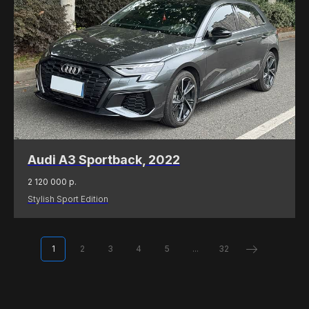
ОСТАВИТЬ ЗАЯВКУ
(
ОТЗЫВЫ
)
МНЕНИЕ ДОВОЛЬНЫХ
КЛИЕНТОВ — ГЛАВНЫЙ
ПОКАЗАТЕЛЬ КАЧЕСТВА
НАШЕЙ РАБОТЫ
Audi A3 Sportback, 2022
2 120 000
р.
Stylish Sport Edition
1
2
3
4
5
...
32