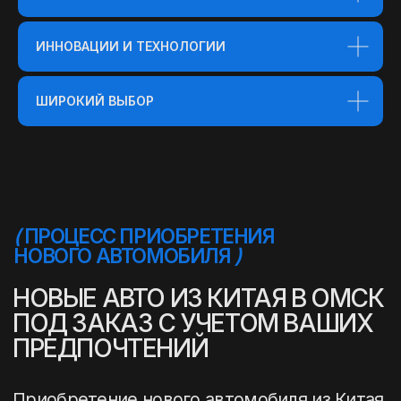
ИННОВАЦИИ И ТЕХНОЛОГИИ
(
ПРОЦЕСС ПРИОБРЕТЕНИЯ
ШИРОКИЙ ВЫБОР
ПОДЕРЖАННОГО АВТОМОБИЛЯ
)
ПОДЕРЖАННЫЕ АВТО ИЗ
КИТАЯ – ДОСТУПНОЕ
КАЧЕСТВО С ГАРАНТИЕЙ
НАДЕЖНОСТИ
Приобретение нового автомобиля из Китая
— это простой и прозрачный процесс.
Наши специалисты помогут вам выбрать
идеальный вариант и обеспечат быструю
доставку автомобиля в ваш город.
01
02
03
ОФОРМЛЕНИЕ ЗАЯВКИ
ПОДБОР АВТОМОБИЛЯ
ПРОВЕРКА СОСТО
Вы оставляете заявку,
Мы подбираем
Проводим тщательную
связавшись с нами
автомобиль,
проверку состояния
удобным способом.
соответствующий вашим
автомобиля по более 
требованиям и бюджету
150 пунктам, а также ан
через дилеров или
технического состояни