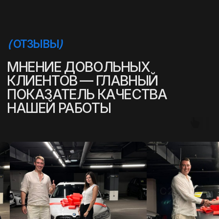
в Омск — это простой и прозрачный
процесс. Наши специалисты помогут вам
выбрать идеальный вариант и обеспечат
быструю доставку автомобиля в ваш
город.
01
02
03
ВЫБОР МОДЕЛИ
ТЕСТ ДРАЙВ
ОФОРМЛЕНИЕ
Помогаем подобрать
Наши партнеры в Китае
Полностью берем н
автомобиль, учитывая ваши
проводят тест-драйв,
подготовку докумен
пожелания, бюджет и
чтобы убедиться в
проверки автомоби
предпочтения. Предоставляем
исправности машины, а вы
оформления сделки
консультацию экспертов по
получаете подробный
продавцом, упроща
техническим и
отчет о состоянии машины.
процесс для вашег
эксплуатационным параметрам.
удобства.
(
УСЛОВИЯ ПОКУПКИ
ПОДЕРЖАННОГО АВТОМОБИЛЯ
)
ПОКУПКА ПОДЕРЖАННОГО
АВТО ИЗ КИТАЯ: УДОБНО,
ПРОЗРАЧНО И НАДЕЖНО!
Строим свою работу на принципах