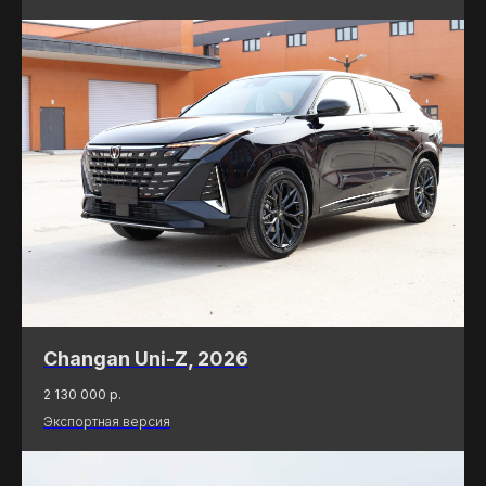
Changan Uni-Z, 2026
(
КОМАНДА
)
2 130 000
р.
Экспортная версия
МЫ ДОРОЖИМ ДОВЕРИЕМ
НАШИХ КЛИЕНТОВ