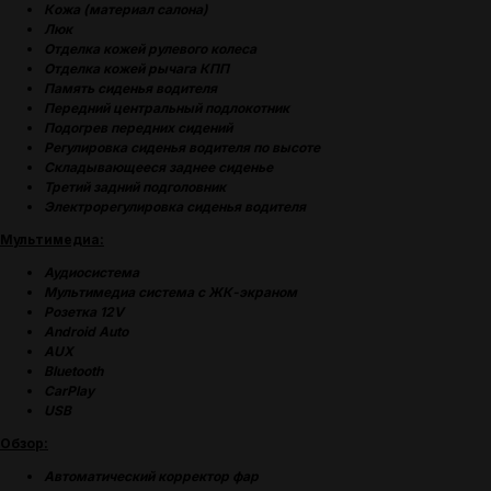
Кожа (материал салона)
Люк
Отделка кожей рулевого колеса
Отделка кожей рычага КПП
Память сиденья водителя
Передний центральный подлокотник
(
ОТЗЫВЫ
)
Подогрев передних сидений
Регулировка сиденья водителя по высоте
МНЕНИЕ ДОВОЛЬНЫХ
Складывающееся заднее сиденье
КЛИЕНТОВ — ГЛАВНЫЙ
Третий задний подголовник
ПОКАЗАТЕЛЬ КАЧЕСТВА
Электрорегулировка сиденья водителя
НАШЕЙ РАБОТЫ
Мультимедиа:
Аудиосистема
Мультимедиа система с ЖК-экраном
Розетка 12V
Android Auto
AUX
Bluetooth
CarPlay
USB
Обзор:
Автоматический корректор фар