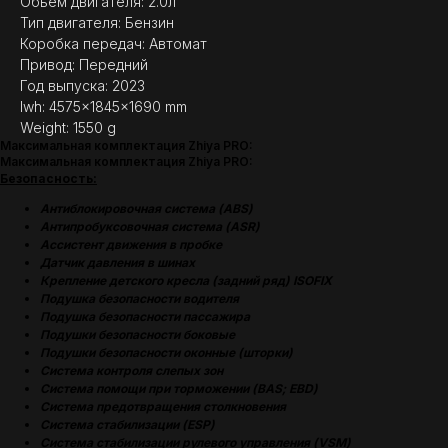
Обьем двигателя: 2.0л
Тип двигателя: Бензин
Коробка передач: Автомат
Привод: Передний
Год выпуска: 2023
lwh: 4575x1845x1690 mm
Weight: 1550 g
Максимальная комплектация Zhiya PRO:
Максимальная комплектация Zhiya PRO:
Безопасность:
Антиблокировочная система (ABS)
Антипробуксовочная система (ASR)
Ассистент движения в пробке
Датчик давления в шинах
Крепление детского кресла (задний ряд) ISOFIX
Подушка безопасности водителя
Подушка безопасности пассажира
Подушки безопасности боковые
Подушки безопасности оконные (шторки)
Система контроля слепых зон
Система помощи при торможении (BAS; EBD)
Система предотвращения столкновения
Система стабилизации (ESP)
Система стабилизации рулевого управления (VSM)