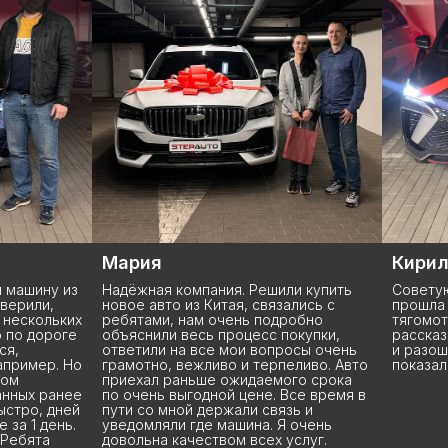
Кирилл
Серге
и купить
Советую данную компанию. Сделала
О Stepa
ались с
прошла быстро без лишний
подъеха
робно
тягомотины. Подписали все
менедж
окупки,
рассказали и показали, отдали ключи
показа
осы очень
и разошлись. Так же все рассказали и
машину,
еливо. Авто
показали все документы. Спасибо
комплек
го срока
вопросы
(
УСПЕШНЫЕ ИСТОРИИ
)
Все время в
Владисл
зь и
терпение
 очень
Через 3
слуг.
чётко о