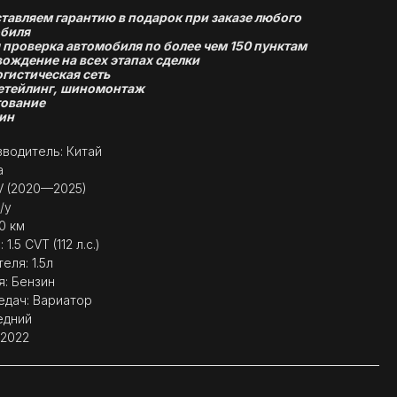
тавляем гарантию в подарок при заказе любого
биля
 проверка автомобиля по более чем 150 пунктам
ождение на всех этапах сделки
огистическая сеть
етейлинг, шиномонтаж
ование
ин
водитель: Китай
a
V (2020—2025)
/у
0 км
1.5 CVT (112 л.с.)
еля: 1.5л
я: Бензин
едач: Вариатор
едний
 2022