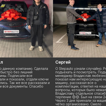
й
Максим
uto узнали случайно. Решили
Geely Coolray L - модель нова
ть и посмотреть. Подъехали,
везде есть и то, в основном, 
ер Владислав любезно
заказ. В Stepauto нашёл лучш
л нам интересующую нас
из всех автосалонов Москвы 
 рассказал все о
предложения в наличии. Колл
тации, ответил на наши
салона с большим вниманием
, которых было немало.
относится к своим клиентам,
аву отдельное спасибо за
отвечают на любые вопросы,
 😊😊. Был на связи 24/7 .
касательно особенностей пок
 дня приехали за машиной. Всё
автомобиля из Китая. Спасибо
рганизовано. Смело
ребятам, что такое важное с