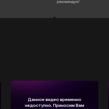
ндую!
как покупка нового автомобил