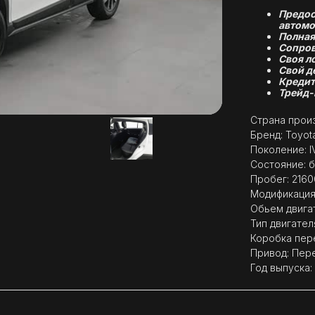
Предос
автомо
Полная
Сопров
Своя л
Свой д
Кредит
Трейд-
Страна произ
Бренд: Toyot
Поколение: I
Состояние: б
Пробег: 2160
Модификация: 
Обьем двигат
Тип двигател
Коробка пер
Привод: Пер
Год выпуска: