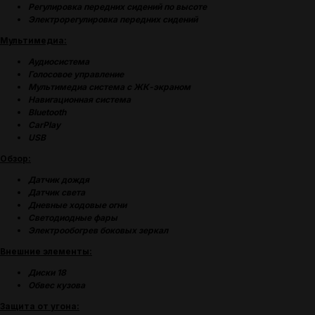
НАШЕЙ РАБОТЫ
Регулировка передних сидений по высоте
Электрорегулировка передних сидений
Мультимедиа:
Аудиосистема
Голосовое управление
Мультимедиа система с ЖК-экраном
Навигационная система
Bluetooth
CarPlay
USB
Обзор:
Датчик дождя
Датчик света
Дневные ходовые огни
Светодиодные фары
Электрообогрев боковых зеркал
Внешние элементы:
Диски 18
Обвес кузова
Защита от угона: