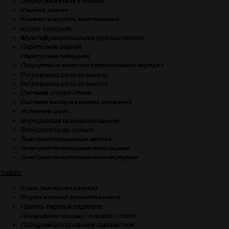
Запуск двигателя с кнопки
Камера задняя
Климат-контроль многозонный
Круиз-контроль
Мультифункциональное рулевое колесо
Парктроник задний
Парктроник передний
Подрулевые лепестки переключения передач
Регулировка руля по вылету
Регулировка руля по высоте
Система «старт-стоп»
Система выбора режима движения
Усилитель руля
Электронная приборная панель
Электропривод зеркал
Электроскладывание зеркал
Электростеклоподъемники задние
Электростеклоподъемники передние
Салон:
(
ОТЗЫВЫ
)
Кожа (материал салона)
Отделка кожей рулевого колеса
МНЕНИЕ ДОВОЛЬНЫХ
Память сиденья водителя
КЛИЕНТОВ — ГЛАВНЫЙ
Панорамная крыша / лобовое стекло
ПОКАЗАТЕЛЬ КАЧЕСТВА
Передний центральный подлокотник