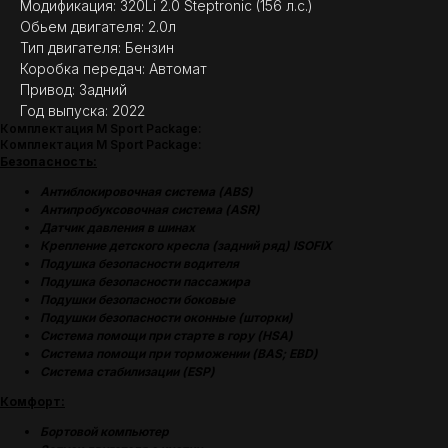
Модификация: 320Li 2.0 Steptronic (156 л.с.)
Обьем двигателя: 2.0л
Тип двигателя: Бензин
Коробка передач: Автомат
Привод: Задний
Год выпуска: 2022
Комплектация M Sport Package:
Комплектация M Sport Package:
Безопасность:
Антиблокировочная система (ABS)
Антипробуксовочная система (ASR)
Датчик давления в шинах
Крепление детского кресла (задний ряд) ISOFIX
Подушка безопасности водителя
Подушка безопасности пассажира
Подушки безопасности боковые
Подушки безопасности оконные (шторки)
Система помощи при старте в гору (HSA)
Система помощи при торможении (BAS; EBD)
Система стабилизации (ESP)
Комфорт:
Бортовой компьютер