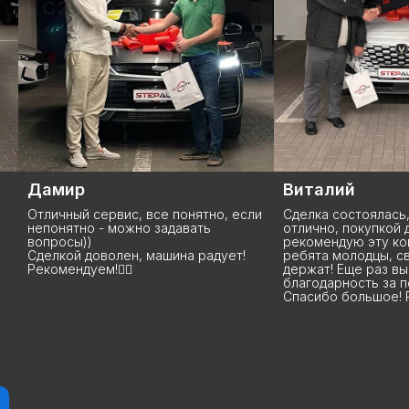
Виталий
Анна
и
Сделка состоялась, все прошло
Данную компанию з
отлично, покупкой доволен,
покупаю у них уже 
рекомендую эту компанию StepAuto,
что хочу сказать: Р
ребята молодцы, свои слова
вы лучшие, я бы ск
держат! Еще раз выражаю свою
высшем уровне, на
благодарность за покупку авто.
машины до сделки 
Спасибо большое! Рекомендую!
дальнейшей эксплу
помогут, расскажут
подскажут. Вообще
рекомендую 100%. 
процветания и поб
благодарных клиент