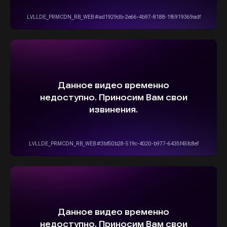
+7(916)555-14-15
info@stepautomsk.ru
Информация на сайте не является
публичной офертой и носит исключительно
ознакомительный, консультативный
характер. Не является интернет-магазином.