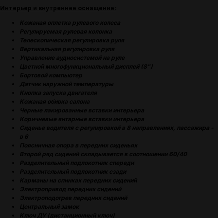
Интерьер и внутреннее оснащение:
Кожаная оплетка рулевого колеса
Регулируемая рулевая колонка
Телескопическая регулировка руля
Вертикальная регулировка руля
Управление аудиосистемой на руле
Цветной многофункциональный дисплей (8")
Бортовой компьютер
Датчик наружной температуры
Кнопка запуска двигателя
Кожаная обивка салона
Черные лакированные вставки интерьера
Коричневые янтарные вставки интерьера
Сиденье водителя с регулировкой в 8 направлениях, пассажира -
в 6
Поясничная опора в передних сиденьях
Второй ряд сидений складывается в соотношении 60/40
Разделительный подлокотник спереди
Разделительный подлокотник сзади
Карманы на спинках передних сидений
Электропривод передних сидений
Электроподогрев передних сидений
Центральный замок
Ключ ДУ (дистанционный ключ)