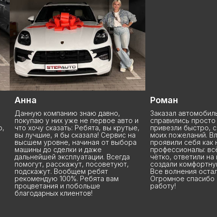
Анна
Роман
Данную компанию знаю давно,
Заказал автомобиль
покупаю у них уже не первое авто и
справились просто
o,
что хочу сказать: Ребята, вы крутые,
привезли быстро, с
вы лучшие, я бы сказала! Сервис на
моих пожеланий. Вл
высшем уровне, начиная от выбора
проявили себя как
машины до сделки и даже
профессионалы: вс
дальнейшей эксплуатации. Всегда
чётко, ответили на
помогут, расскажут, посоветуют,
создали комфортну
подскажут. Вообщем ребят
Все волнения остал
рекомендую 100%. Ребята вам
Огромное спасибо 
процветания и побольше
работу!
благодарных клиентов!