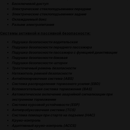
Бесключевой доступ
Электрические стеклоподъемники передние
Электрические стеклоподъемники задние
Охлаждаемый бокс
Разъем электропитания
Системы активной и пассивной безопасности:
Подушка безопасности водительская
Подушка безопасности переднего пассажира
Подушка безопасности пассажира с функцией деактивации
Подушка безопасности боковая
Подушки безопасности-шторки
Трехточечный ремень безопасности
(
ОТЗЫВЫ
)
Натяжитель ремней безопасности
МНЕНИЕ ДОВОЛЬНЫХ
Антиблокировочная система (ABS)
КЛИЕНТОВ — ГЛАВНЫЙ
Система распределения тормозного усилия (EBD)
Вспомогательная система торможения (BAS)
ПОКАЗАТЕЛЬ КАЧЕСТВА
Автоматическое включение аварийной сигнализации при
НАШЕЙ РАБОТЫ
экстренном торможении
Система курсовой устойчивости (ESP)
Антипробуксовочная система (TCS)
Система помощи при старте на подъеме (HAC)
Круиз-контроль
Адаптивный круиз-контроль (ACCS)