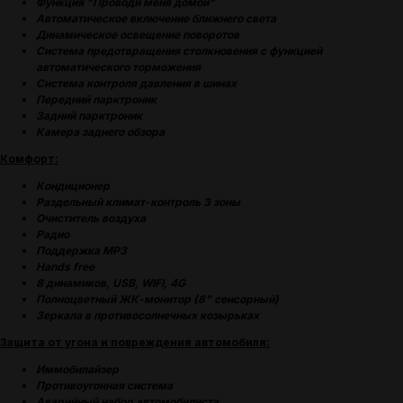
Функция "Проводи меня домой"
Автоматическое включение ближнего света
Динамическое освещение поворотов
Система предотвращения столкновения с функцией
автоматического торможения
Система контроля давления в шинах
Передний парктроник
Задний парктроник
Камера заднего обзора
Комфорт:
Кондиционер
Раздельный климат-контроль 3 зоны
Очиститель воздуха
Радио
Поддержка MP3
Hands free
8 динамиков, USB, WIFI, 4G
Полноцветный ЖК-монитор (8" сенсорный)
Зеркала в противосолнечных козырьках
Защита от угона и повреждения автомобиля:
Иммобилайзер
Противоугонная система
(
УСПЕШНЫЕ ИСТОРИИ
)
Аварийный набор автомобилиста