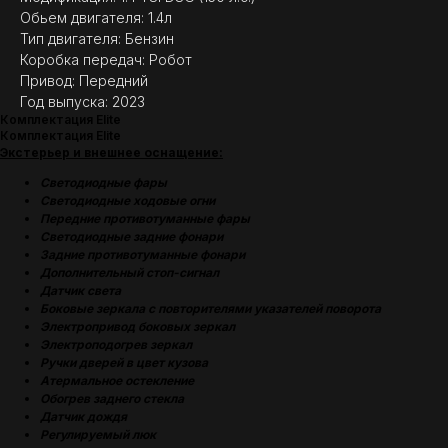
Обьем двигателя: 1.4л
Тип двигателя: Бензин
Коробка передач: Робот
Привод: Передний
Год выпуска: 2023
Комплектация Elite
Комплектация Elite
Экстерьер и внешнее оснащение:
Светодиодные фары
Светодиодные ходовые огни
Передние противотуманные фары
Cветодиодные задние фонари
Задние противотуманные фонари
Дополнительный стоп-сигнал
Датчик света
Боковые зеркала с повторителями указателей поворота
Электропривод боковых зеркал
Электроподогрев зеркал
Ручки дверей в цвет кузова
Атермальное остекление
Обогрев заднего стекла
Датчик дождя
Регулируемый люк