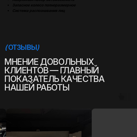
Запасное колесо полноразмерное
Система распознавания лиц