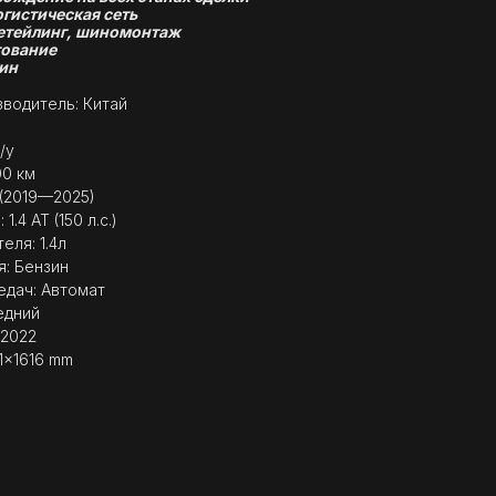
огистическая сеть
етейлинг, шиномонтаж
ование
ин
водитель: Китай
/у
00 км
 (2019—2025)
1.4 AT (150 л.с.)
еля: 1.4л
я: Бензин
едач: Автомат
едний
 2022
41x1616 mm
g