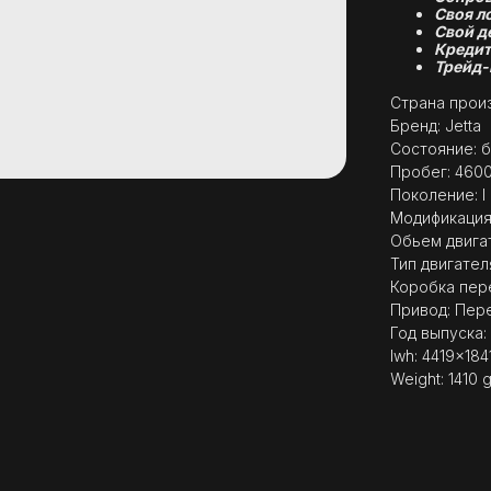
Своя л
Свой д
Кредит
Трейд-
Страна произ
Бренд: Jetta
Состояние: б
Пробег: 460
Поколение: I
Модификация: 
Обьем двигат
Тип двигател
Коробка пер
Привод: Пер
Год выпуска:
lwh: 4419x18
Weight: 1410 