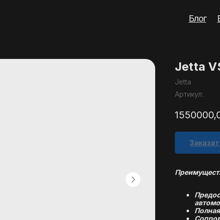
Блог
Вопросы
Кон
Jetta V
Jetta
Артикул:
1550000,
Заказат
Преимуществ
Предос
автомо
Полная
Сопров