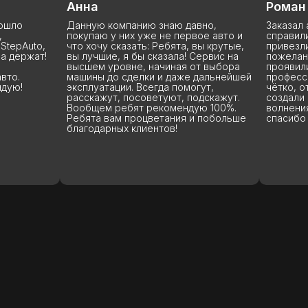
Роман
 компанию знаю давно,
Заказал автомобиль, и ребята
 у них уже не первое авто и
справились просто отлично! 
у сказать: Ребята, вы крутые,
привезли быстро, с учётом вс
ие, я бы сказала! Сервис на
пожеланий. Владислав и Илья
уровне, начиная от выбора
проявили себя как настоящие
до сделки и даже дальнейшей
профессионалы: всё организо
тации. Всегда помогут,
чётко, ответили на все вопро
ут, посоветуют, подскажут.
создали комфортную атмосфе
м ребят рекомендую 100%.
волнения остались позади. О
вам процветания и побольше
спасибо за проделанную рабо
рных клиентов!