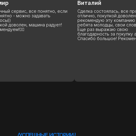
Виталий
Анна
ятно, если
Сделка состоялась, все прошло
Данную
ть
отлично, покупкой доволен,
покупаю
рекомендую эту компанию StepAuto,
что хоч
радует!
ребята молодцы, свои слова держат!
вы лучш
Еще раз выражаю свою
высшем 
благодарность за покупку авто.
машины 
Спасибо большое! Рекомендую!
эксплуа
расскаж
Вообще
Ребята 
благода
(
УСПЕШНЫЕ ИСТОРИИ
)