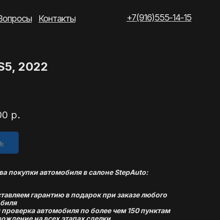
+7(916)555-14-15
такты
S5, 2022
00
р.
ь
а покупки автомобиля в салоне StepAuto:
тавляем гарантию в подарок при заказе любого
биля
 проверка автомобиля по более чем 150 пунктам
ождение на всех этапах сделки