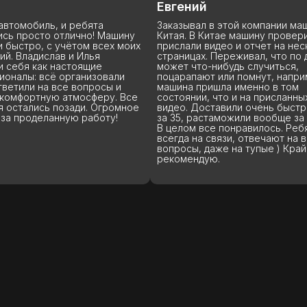
Евгений
Мария
Заказывал в этой компании машину из
Надёжная к
Машину
Китая. В Китае машину проверили,
новое авто 
ех моих
прислали видео и отчет на нескольких
ребятами, 
страницах. Переживал, что по дороге
объяснили 
может что-нибудь случиться,
ответили н
вали
поцарапают или помнут, например. Но
грамотно, 
сы и
машина пришла именно в том
приехал ра
ру. Все
состоянии, что и на присланных ранее
по очень в
громное
видео. Доставили очень быстро, дней
пути со мн
ту!
за 35, растаможили вообще за 1 день.
уведомляли
В целом все понравилось. Ребята
довольна к
всегда на связи, отвечают на все
вопросы, даже на тупые ) Крайне
рекомендую.