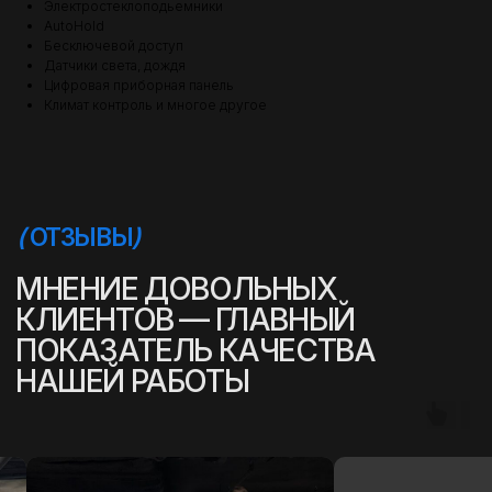
Электростеклоподьемники
AutoHold
Бесключевой доступ
Датчики света, дождя
Цифровая приборная панель
Климат контроль и многое другое
(
УСПЕШНЫЕ ИСТОРИИ
)