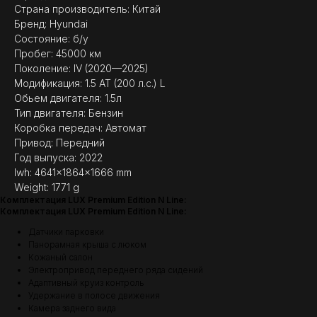
Страна производитель: Китай
Бренд: Hyundai
Состояние: б/у
Пробег: 45000 км
Поколение: IV (2020—2025)
Модификация: 1.5 AT (200 л.с.) L
Обьем двигателя: 1.5л
Тип двигателя: Бензин
Коробка передач: Автомат
Привод: Передний
(
ОТЗЫВЫ
)
Год выпуска: 2022
lwh: 4641x1864x1666 mm
МНЕНИЕ ДОВОЛЬНЫХ
Weight: 1771 g
КЛИЕНТОВ — ГЛАВНЫЙ
Комплектация LUX Premium Edition N Line:
ПОКАЗАТЕЛЬ КАЧЕСТВА
Комплектация LUX Premium Edition N Line:
НАШЕЙ РАБОТЫ
Датчики парковки
Панорамная крыша с люком
Кожаный салон
Электропривод переднего ряда сидений
Адаптивный круиз контроль
Удержание в полосе движения
Камера заднего вида