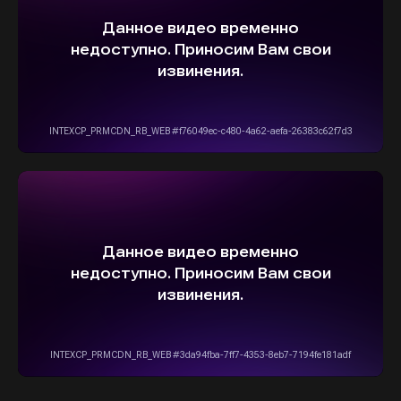
+7(916)555-14-15
info@stepautomsk.ru
Информация на сайте не является
публичной офертой и носит исключительно
ознакомительный, консультативный
характер. Не является интернет-магазином.