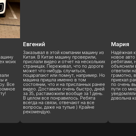
Мария
Кирилл
шину из
Надёжная компания. Решили купить
Советую да
или,
новое авто из Китая, связались с
прошла быс
скольких
ребятами, нам очень подробно
тягомотины
 дороге
объяснили весь процесс покупки,
рассказали
ответили на все мои вопросы очень
и разошлись
имер. Но
грамотно, вежливо и терпеливо. Авто
показали в
приехал раньше ожидаемого срока
ых ранее
по очень выгодной цене. Все время в
ро, дней
пути со мной держали связь и
1 день.
уведомляли где машина. Я очень
бята
довольна качеством всех услуг.
все
йне