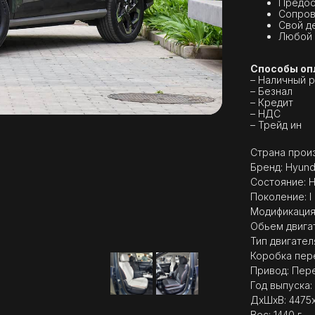
Предос
Сопров
Свой д
Любой 
Способы оп
– Наличный 
– Безнал
– Кредит
– НДС
– Трейд ин
Страна произ
Бренд: Hyund
Состояние: 
Поколение: I
Модификация: 
Обьем двигат
Тип двигател
Коробка пер
Привод: Пер
Год выпуска:
ДxШxВ: 4475
Вес: 1440 г