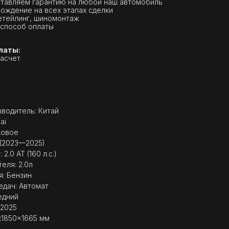
тавляем гарантию на любой наш автомобиль
ождение на всех этапах сделки
етейлинг, шиномонтаж
способ оплаты
латы:
расчет
водитель: Китай
ai
Новое
 (2023—2025)
2.0 AT (160 л.с.)
еля: 2.0л
я: Бензин
едач: Автомат
едний
 2025
x1850x1665 мм