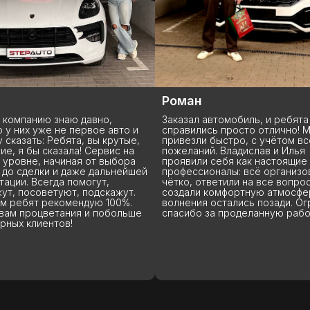
н
Евгений
 автомобиль, и ребята
Заказывал в этой компании ма
ись просто отлично! Машину
Китая. В Китае машину провер
и быстро, с учётом всех моих
прислали видео и отчет на не
ий. Владислав и Илья
страницах. Переживал, что по
и себя как настоящие
может что-нибудь случиться,
ионалы: всё организовали
поцарапают или помнут, напр
ответили на все вопросы и
машина пришла именно в том
 комфортную атмосферу. Все
состоянии, что и на присланн
я остались позади. Огромное
видео. Доставили очень быст
 за проделанную работу!
за 35, растаможили вообще за 
В целом все понравилось. Ре
всегда на связи, отвечают на 
вопросы, даже на тупые ) Кра
рекомендую.