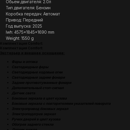
Обьем двигателя: 2.0л
Тип двигателя: Бензин
Коробка передач: Автомат
Привод: Передний
Год выпуска: 2025
lwh: 4575x1845x1690 mm
Weight: 1550 g
Комплектация Comfort:
Комплектация Comfort:
Экстерьер и внешнее оснащение:
Фары и оптика
Светодиодные фары
Светодиодные ходовые огни
Cветодиодные задние фонари
Задние противотуманные фонари
Дополнительный стоп-сигнал
Датчик света
Боковые зеркала в цвет кузова
Боковые зеркала с повторителями указателей поворота
Электропривод боковых зеркал
Электроподогрев зеркал
Ручки дверей в цвет кузова
Обогрев заднего стекла
Датчик дождя