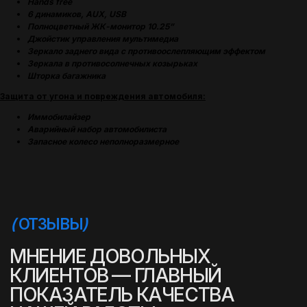
Hands free
6 динамиков, AUX, USB
Полноцветный ЖК-монитор 10.25”
Джойстик управления мультимедиа
Зеркало заднего вида с противоослепляющим эффектом
Зеркала в противосолнечных козырьках
Шторка багажника
Защита от угона и повреждения автомобиля:
Иммобилайзер
Аварийный набор автомобилиста
Запасное колесо неполноразмерное
(
УСПЕШНЫЕ ИСТОРИИ
)