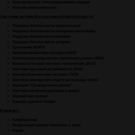
Электрические стеклоподъемники задние
Разъем электропитания
(
ОТЗЫВЫ
)
Системы активной и пассивной безопасности:
МНЕНИЕ ДОВОЛЬНЫХ
Подушка безопасности водительская
КЛИЕНТОВ — ГЛАВНЫЙ
Подушка безопасности переднего пассажира
ПОКАЗАТЕЛЬ КАЧЕСТВА
Подушка безопасности боковая
НАШЕЙ РАБОТЫ
Подушки безопасности-шторки
Крепление ISOFIX
Антиблокировочная система (ABS)
Система распределения тормозного усилия (EBD)
Вспомогательная система торможения (BAS)
Система курсовой устойчивости (ESP)
Антипробуксовочная система (TCS)
Система помощи при старте на подъеме (HAC)
Функция "Проводи меня домой"
Система контроля давления в шинах
Задний парктроник
Камера заднего обзора
Комфорт:
Кондиционер
Раздельный климат-контроль 2 зоны
Радио