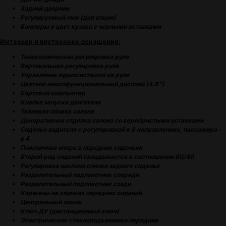
Задний дворник
Регулируемый люк (доп опция)
Бамперы в цвет кузова с черными вставками
Интерьер и внутреннее оснащение:
Телескопическая регулировка руля
Вертикальная регулировка руля
Управление аудиосистемой на руле
Цветной многофункциональный дисплей (4.6")
Бортовой компьютер
Кнопка запуска двигателя
Тканевая обивка салона
Декоративная отделка салона со серебристыми вставками
Сиденье водителя с регулировкой в 8 направлениях, пассажира -
в 4
Поясничная опора в передних сиденьях
Второй ряд сидений складывается в соотношении 60/40
Регулировка наклона спинки заднего сиденья
Разделительный подлокотник спереди
Разделительный подлокотник сзади
Карманы на спинках передних сидений
Центральный замок
Ключ ДУ (дистанционный ключ)
Электрические стеклоподъемники передние