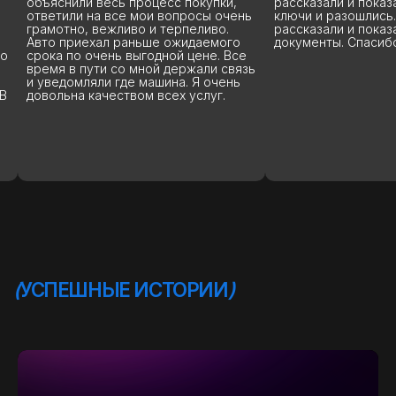
рассказали и показали, отдали
показал нам инте
нь
ключи и разошлись. Так же все
машину, рассказал
рассказали и показали все
комплектации, отв
документы. Спасибо
вопросы, которых 
е
Владиславу отдель
зь
терпение 😊😊. Был 
Через 3 дня приеха
Всё чётко организ
рекомендую!