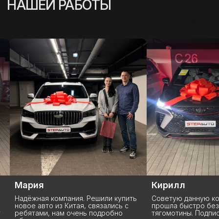
Кирилл
Сергей
ь
Советую данную компанию. Сделала
О Stepauto узнали 
прошла быстро без лишний
подъехать и посмо
тягомотины. Подписали все
менеджер Владисл