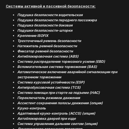
Системы активной и пассивной безопасности:
Подушка безопасности водительская
Подушка безопасности переднего пассажира
Подушка безопасности боковая
Подушки безопасности-шторки
Крепление ISOFIX
Трехточечный ремень безопасности
Натяжитель ремней безопасности
Фиксатор ремней безопасности
(
ОТЗЫВЫ
)
Антиблокировочная система (ABS)
МНЕНИЕ ДОВОЛЬНЫХ
Система распределения тормозного усилия (EBD)
Вспомогательная система торможения (BAS)
КЛИЕНТОВ — ГЛАВНЫЙ
Автоматическое включение аварийной сигнализации при
ПОКАЗАТЕЛЬ КАЧЕСТВА
экстренном торможении
НАШЕЙ РАБОТЫ
Система курсовой устойчивости (ESP)
Антипробуксовочная система (TCS)
Система помощи при старте на подъеме (HAC)
Переключатель режимов движения
Ассистент сохранения полосы движения (опция)
Круиз-контроль
Адаптивный круиз-контроль (ACCS) (опция)
Автоблокировка дверей при езде
Система управления дальним светом (опция)
Динамическое освещение поворотов