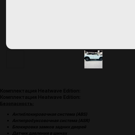
Комплектация Heatwave Edition:
Комплектация Heatwave Edition:
Безопасность:
Антиблокировочная система (ABS)
Антипробуксовочная система (ASR)
Блокировка замков задних дверей
Датчик давления в шинах