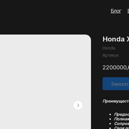
Блог
Вопросы
Кон
Honda 
Honda
Артикул:
2200000,
Заказат
Преимуществ
Предос
Полная
Сопров
Своя л