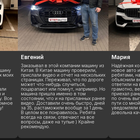
Мария
Кирилл
шину из
Надёжная компания. Решили купить
Советую да
или,
новое авто из Китая, связались с
прошла быс
скольких
ребятами, нам очень подробно
тягомотины
 дороге
объяснили весь процесс покупки,
рассказали
ответили на все мои вопросы очень
и разошлись
имер. Но
грамотно, вежливо и терпеливо. Авто
показали в
приехал раньше ожидаемого срока
ых ранее
по очень выгодной цене. Все время в
ро, дней
пути со мной держали связь и
1 день.
уведомляли где машина. Я очень
бята
довольна качеством всех услуг.
все
йне