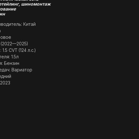
етейлинг, шиномонтаж
ование
ин
водитель: Китай
a
Новое
I (2022—2025)
1.5 CVT (124 л.с.)
еля: 1.5л
я: Бензин
едач: Вариатор
едний
 2023