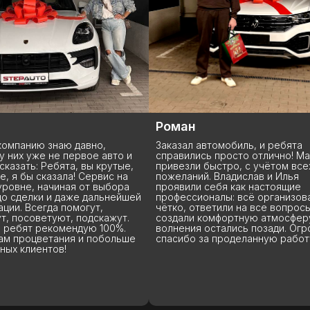
н
Евгений
 автомобиль, и ребята
Заказывал в этой компании ма
ись просто отлично! Машину
Китая. В Китае машину провер
и быстро, с учётом всех моих
прислали видео и отчет на не
ий. Владислав и Илья
страницах. Переживал, что по
и себя как настоящие
может что-нибудь случиться,
ионалы: всё организовали
поцарапают или помнут, напр
ответили на все вопросы и
машина пришла именно в том
 комфортную атмосферу. Все
состоянии, что и на присланн
я остались позади. Огромное
видео. Доставили очень быст
 за проделанную работу!
за 35, растаможили вообще за 
В целом все понравилось. Ре
всегда на связи, отвечают на 
вопросы, даже на тупые ) Кра
рекомендую.