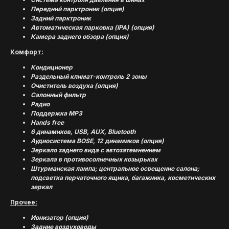
Передний парктроник (опция)
Задний парктроник
Автоматическая парковка (IPA) (опция)
Камера заднего обзора (опция)
Комфорт:
Кондиционер
Раздельный климат-контроль 2 зоны
Очиститель воздуха (опция)
Салонный фильтр
Радио
Поддержка MP3
Hands free
6 динамиков, USB, AUX, Bluetooth
Аудиосистема BOSE, 12 динамиков (опция)
(
УСПЕШНЫЕ ИСТОРИИ
)
Зеркало заднего вида с автозатемнением
Зеркала в противосолнечных козырьках
Штурманская лампа; центральное освещение салона;
подсветка перчаточного ящика, багажника, косметических
зеркал
Прочее:
Ионизатор (опция)
Задние воздуховоды