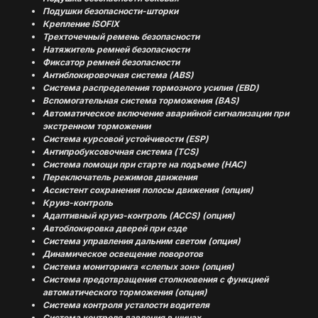
Подушки безопасности-шторки
Крепление ISOFIX
Трехточечный ремень безопасности
Натяжитель ремней безопасности
Фиксатор ремней безопасности
(
ОТЗЫВЫ
)
Антиблокировочная система (ABS)
МНЕНИЕ ДОВОЛЬНЫХ
Система распределения тормозного усилия (EBD)
Вспомогательная система торможения (BAS)
КЛИЕНТОВ — ГЛАВНЫЙ
Автоматическое включение аварийной сигнализации при
ПОКАЗАТЕЛЬ КАЧЕСТВА
экстренном торможении
НАШЕЙ РАБОТЫ
Система курсовой устойчивости (ESP)
Антипробуксовочная система (TCS)
Система помощи при старте на подъеме (HAC)
Переключатель режимов движения
Ассистент сохранения полосы движения (опция)
Круиз-контроль
Адаптивный круиз-контроль (ACCS) (опция)
Автоблокировка дверей при езде
Система управления дальним светом (опция)
Динамическое освещение поворотов
Система мониторинга «слепых зон» (опция)
Система предотвращения столкновения с функцией
автоматического торможения (опция)
Система контроля усталости водителя
Система контроля давления в шинах