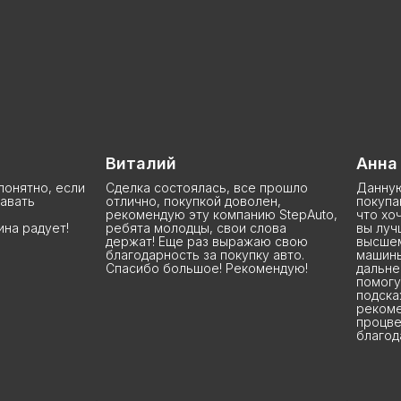
Виталий
Анна
и
Сделка состоялась, все прошло
Данную компанию з
отлично, покупкой доволен,
покупаю у них уже 
рекомендую эту компанию StepAuto,
что хочу сказать: Р
ребята молодцы, свои слова
вы лучшие, я бы ск
держат! Еще раз выражаю свою
высшем уровне, на
благодарность за покупку авто.
машины до сделки 
Спасибо большое! Рекомендую!
дальнейшей эксплу
помогут, расскажут
подскажут. Вообще
рекомендую 100%. 
процветания и поб
благодарных клиент